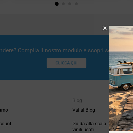
Vendere? Compila il nostro modulo e scopri se potremm
CLICCA QUI
Blog
iamo
Vai al Blog
count
Guida alla scala di valutazio
vinili usati