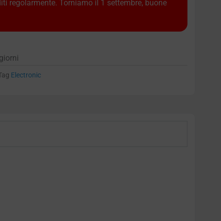
diti regolarmente. Torniamo il 1 settembre, buone
giorni
Tag
Electronic