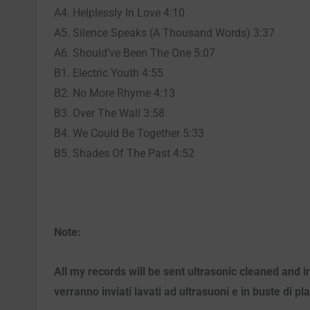
A4. Helplessly In Love 4:10
A5. Silence Speaks (A Thousand Words) 3:37
A6. Should’ve Been The One 5:07
B1. Electric Youth 4:55
B2. No More Rhyme 4:13
B3. Over The Wall 3:58
B4. We Could Be Together 5:33
B5. Shades Of The Past 4:52
Note:
All my records will be sent ultrasonic cleaned and i
verranno inviati lavati ad ultrasuoni e in buste di pl