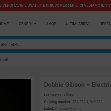
 VENDITAVINILIUSATI.IT È CHIUSO PER FERIE. CI VEDIAMO IL 
HOME
GENERI
SHOP
ULTIMI ARRIVI
RECEN
 Youth
Debbie Gibson – Electric
Format:
LP, Album
Catalog number:
781 932-1, WX 231
Label:
Atlantic,Atlantic