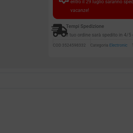
entro il 29 luglio saranno spe
vacanze!
Tempi Spedizione
Il tuo ordine sarà spedito in 4/5 
COD
3524598332
Categoria
Electronic