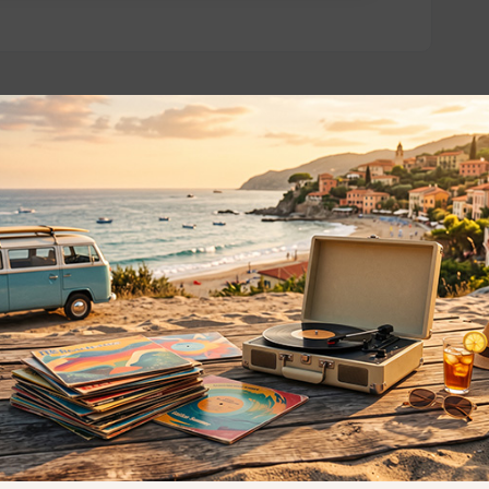
o essere interessati!
Privacy
Privacy Policy
ne dei
Cookie Policy (UE)