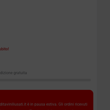
ubito!
edizione gratuita
taviniliusati.it è in pausa estiva. Gli ordini ricevuti