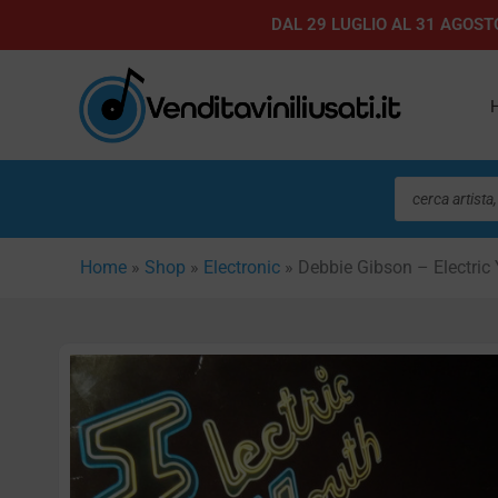
Vai
DAL 29 LUGLIO AL 31 AGOSTO
al
contenuto
Ricerca
prodotti
Home
»
Shop
»
Electronic
»
Debbie Gibson – Electric