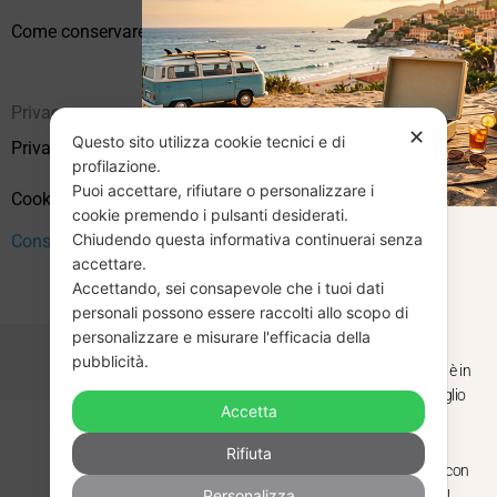
Come conservare correttamente i vinili usati
Privacy
✕
Questo sito utilizza cookie tecnici e di
Privacy Policy
profilazione.
Puoi accettare, rifiutare o personalizzare i
Cookie Policy (UE)
cookie premendo i pulsanti desiderati.
Chiudendo questa informativa continuerai senza
CHIUSURA
Consenso
accettare.
Accettando, sei consapevole che i tuoi dati
ESTIVA
personali possono essere raccolti allo scopo di
personalizzare e misurare l'efficacia della
pubblicità.
Dal 29 luglio al 31 agosto venditaviniliusati.it è in
pausa estiva. Gli ordini ricevuti entro il 29 luglio
Accetta
saranno spediti regolarmente.
Copyright © 2026 Vendita Vinili Usati | P.IVA 12240940960
Rifiuta
Made with
by
Next
WebStudio
Torniamo il 1 settembre, pronti a riprendere con
Personalizza
nuovi arrivi. Buona estate e buon ascolto!