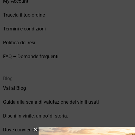
My Account
Traccia il tuo ordine
Termini e condizioni
Politica dei resi
FAQ – Domande frequenti
Blog
Vai al Blog
Guida alla scala di valutazione dei vinili usati
Dischi in vinile, un po’ di storia.
Dove conviene comprare vinili online?