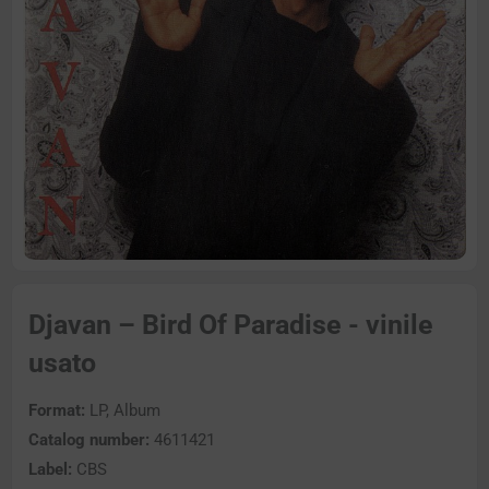
Djavan – Bird Of Paradise - vinile
usato
Format:
LP, Album
Catalog number:
4611421
Label:
CBS