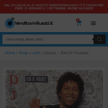
Vai
DAL 29 LUGLIO AL 31 AGOSTO VENDITAVINILIUSATI.IT È CHIUSO PER
FERIE. CI VEDIAMO IL 1 SETTEMBRE. BUONE VACANZE!
al
contenuto
0
Carrello
Ricerca
prodotti
Home
»
Shop
»
Latin
»
Djavan – Bird Of Paradise