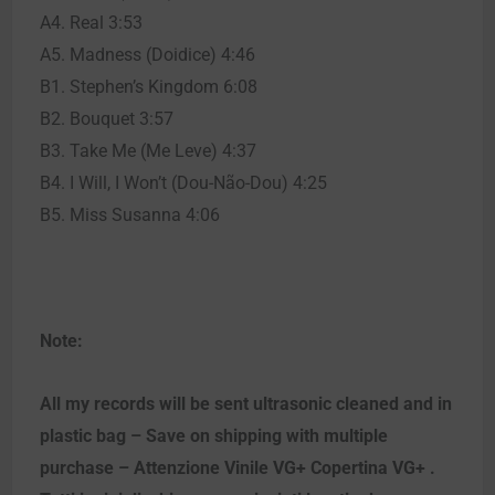
A4. Real 3:53
A5. Madness (Doidice) 4:46
B1. Stephen’s Kingdom 6:08
B2. Bouquet 3:57
B3. Take Me (Me Leve) 4:37
B4. I Will, I Won’t (Dou-Não-Dou) 4:25
B5. Miss Susanna 4:06
Note:
All my records will be sent ultrasonic cleaned and in
plastic bag – Save on shipping with multiple
purchase – Attenzione Vinile VG+ Copertina VG+ .