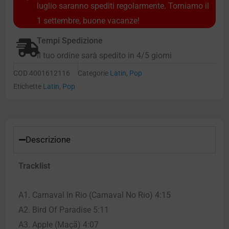
luglio saranno spediti regolarmente. Torniamo il
1 settembre, buone vacanze!
Tempi Spedizione
Il tuo ordine sarà spedito in 4/5 giorni
COD
4001612116
Categorie
Latin
,
Pop
Etichette
Latin
,
Pop
Descrizione
Tracklist
A1. Carnaval In Rio (Carnaval No Rio) 4:15
A2. Bird Of Paradise 5:11
A3. Apple (Maçã) 4:07