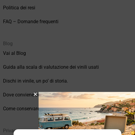
Politica dei resi
FAQ – Domande frequenti
Blog
Vai al Blog
Guida alla scala di valutazione dei vinili usati
Dischi in vinile, un po’ di storia.
Dove conviene comprare vinili online?
Come conservare correttamente i vinili usati
Privacy