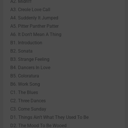
A2. Midriff
A3. Creole Love Call
A4. Suddenly It Jumped
A5. Pitter Panther Patter
A6. It Don’t Mean A Thing
B1. Introduction
B2. Sonata
B3. Strange Feeling
B4. Dancers In Love
B5. Coloratura
B6. Work Song
C1. The Blues
C2. Three Dances
C3. Come Sunday
D1. Things Ain’t What They Used To Be
D2. The Mood To Be Wooed