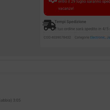
entro il 29 luglio saranno spe
vacanze!
Tempi Spedizione
Il tuo ordine sarà spedito in 4/5 
COD
4039078432
Categorie
Electronic
,
J
Sabbia) 3:05