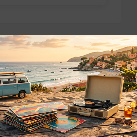
o essere interessati!
Privacy
Privacy Policy
ne dei
Cookie Policy (UE)