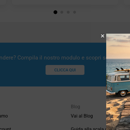
Vendere? Compila il nostro modulo e scopri se potremm
CLICCA QUI
Blog
iamo
Vai al Blog
count
Guida alla scala di valutazio