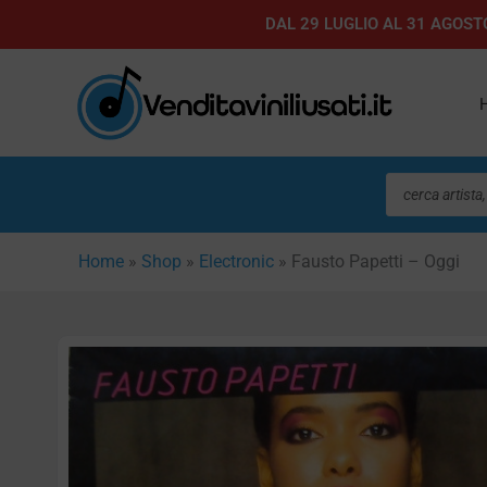
Vai
DAL 29 LUGLIO AL 31 AGOSTO
al
contenuto
Ricerca
prodotti
Home
»
Shop
»
Electronic
»
Fausto Papetti – Oggi