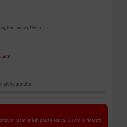
ning, Bossanova, Disco
ubito!
edizione gratuita
taviniliusati.it è in pausa estiva. Gli ordini ricevuti