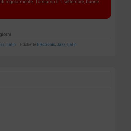
diti regolarmente. Torniamo il 1 settembre, buone
giorni
azz
,
Latin
Etichette
Electronic
,
Jazz
,
Latin