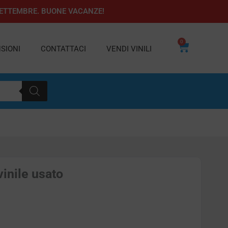
1 SETTEMBRE. BUONE VACANZE!
0
Carrello
SIONI
CONTATTACI
VENDI VINILI
vinile usato