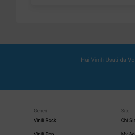
Hai Vinili Usati da 
Generi
Site
Vinili Rock
Chi S
Vinili Pop
My Ac