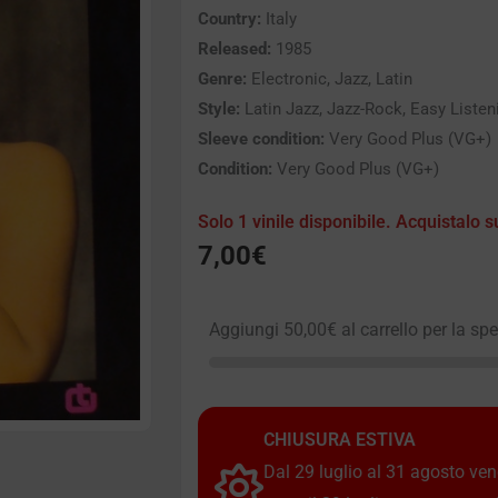
Country:
Italy
Released:
1985
Genre:
Electronic, Jazz, Latin
Style:
Latin Jazz, Jazz-Rock, Easy Liste
Sleeve condition:
Very Good Plus (VG+)
Condition:
Very Good Plus (VG+)
Solo 1 vinile disponibile. Acquistalo s
7,00
€
Aggiungi
50,00
€
al carrello per la sp
CHIUSURA ESTIVA
Dal 29 luglio al 31 agosto vendi