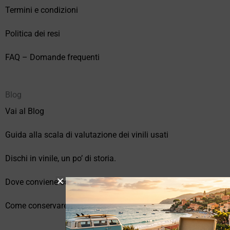
Termini e condizioni
Politica dei resi
FAQ – Domande frequenti
Blog
Vai al Blog
Guida alla scala di valutazione dei vinili usati
Dischi in vinile, un po’ di storia.
Dove conviene comprare vinili online?
Come conservare correttamente i vinili usati