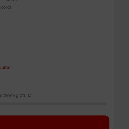
ecords
ubito!
edizione gratuita