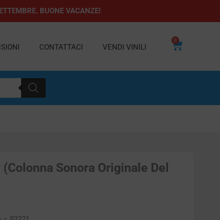
1 SETTEMBRE. BUONE VACANZE!
0
Carrello
SIONI
CONTATTACI
VENDI VINILI
y (Colonna Sonora Originale Del
6 – 92221