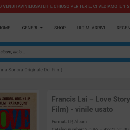
 VENDITAVINILIUSATI.IT È CHIUSO PER FERIE. CI VEDIAMO IL 
HOME
GENERI
SHOP
ULTIMI ARRIVI
RECEN
nna Sonora Originale Del Film)
Francis Lai – Love Stor
Film) - vinile usato
Format:
LP, Album
Catalog number:
3 C062 – 92221, 3C 00