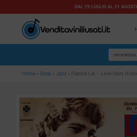
Vai
DAL 29 LUGLIO AL 31 AGOSTO
al
contenuto
Ricerca
prodotti
Home
»
Shop
»
Jazz
»
Francis Lai – Love Story (Colo