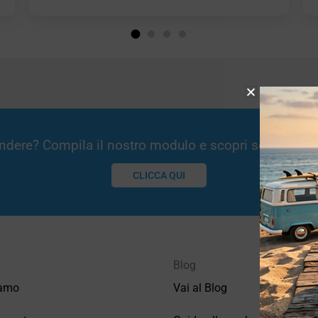
Vendere? Compila il nostro modulo e scopri se potremm
CLICCA QUI
Blog
iamo
Vai al Blog