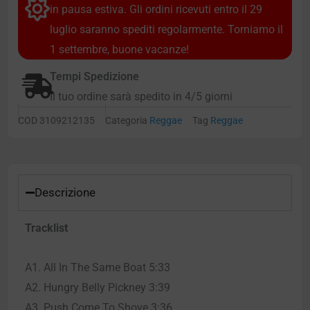
in pausa estiva. Gli ordini ricevuti entro il 29
luglio saranno spediti regolarmente. Torniamo il
1 settembre, buone vacanze!
Tempi Spedizione
Il tuo ordine sarà spedito in 4/5 giorni
COD
3109212135
Categoria
Reggae
Tag
Reggae
Descrizione
Tracklist
A1. All In The Same Boat 5:33
A2. Hungry Belly Pickney 3:39
A3. Push Come To Shove 3:36