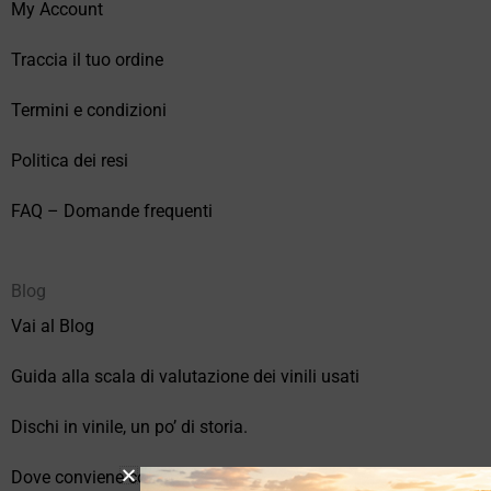
My Account
Traccia il tuo ordine
Termini e condizioni
Politica dei resi
FAQ – Domande frequenti
Blog
Vai al Blog
Guida alla scala di valutazione dei vinili usati
Dischi in vinile, un po’ di storia.
Dove conviene comprare vinili online?