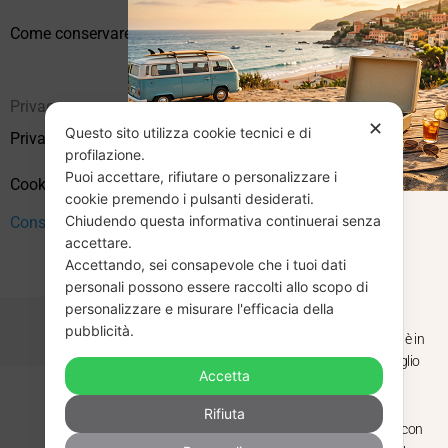
Come conservare correttamente i vinili usati
Privacy
✕
Questo sito utilizza cookie tecnici e di
Privacy Policy
profilazione.
Puoi accettare, rifiutare o personalizzare i
Cookie Policy (UE)
cookie premendo i pulsanti desiderati.
Chiudendo questa informativa continuerai senza
Consenso
CHIUSURA
accettare.
Accettando, sei consapevole che i tuoi dati
ESTIVA
personali possono essere raccolti allo scopo di
personalizzare e misurare l'efficacia della
pubblicità.
Dal 29 luglio al 31 agosto venditaviniliusati.it è in
pausa estiva. Gli ordini ricevuti entro il 29 luglio
Accetta
saranno spediti regolarmente.
Copyright © 2026 Vendita Vinili Usati | P.IVA 12240940960
Rifiuta
Made with
by
Next
WebStudio
Torniamo il 1 settembre, pronti a riprendere con