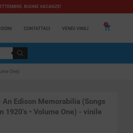
1 SETTEMBRE. BUONE VACANZE!
0
Carrello
SIONI
CONTATTACI
VENDI VINILI
lume One)
– An Edison Memorabilia (Songs
n 1920’s • Volume One) - vinile