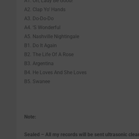
A1. Oh, Lady Be Good!
A2. Clap Yo’ Hands
A3. Do-Do-Do
A4. ‘S Wonderful
A5. Nashville Nightingale
B1. Do It Again
B2. The Life Of A Rose
B3. Argentina
B4. He Loves And She Loves
B5. Swanee
Note:
Sealed – All my records will be sent ultrasonic clean