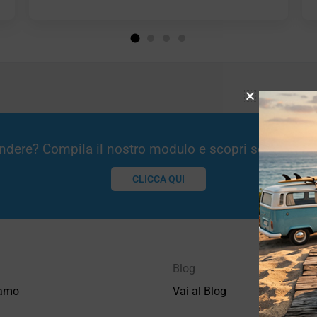
Vendere? Compila il nostro modulo e scopri se potremm
CLICCA QUI
Blog
iamo
Vai al Blog