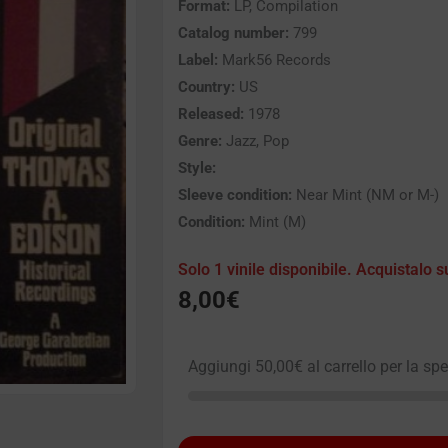
Format:
LP, Compilation
Catalog number:
799
Label:
Mark56 Records
Country:
US
Released:
1978
Genre:
Jazz, Pop
Style:
Sleeve condition:
Near Mint (NM or M-)
Condition:
Mint (M)
Solo 1 vinile disponibile. Acquistalo s
8,00
€
Aggiungi
50,00
€
al carrello per la sp