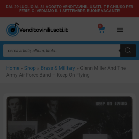
Vai
DAL 29 LUGLIO AL 31 AGOSTO VENDITAVINILIUSATI.IT È CHIUSO PER
FERIE. CI VEDIAMO IL 1 SETTEMBRE. BUONE VACANZE!
al
contenuto
0
Carrello
Ricerca
prodotti
Home
»
Shop
»
Brass & Military
»
Glenn Miller And The
Army Air Force Band – Keep On Flying