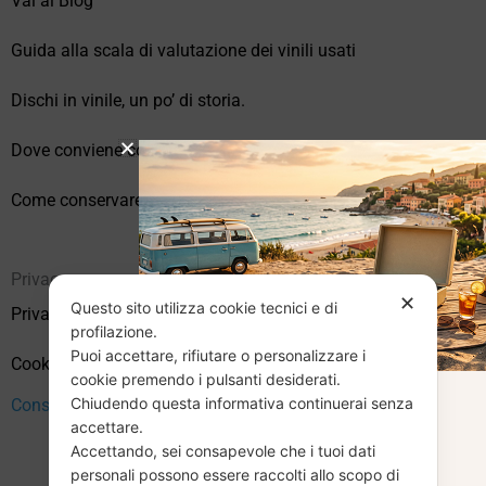
Vai al Blog
Guida alla scala di valutazione dei vinili usati
Dischi in vinile, un po’ di storia.
Dove conviene comprare vinili online?
Come conservare correttamente i vinili usati
Privacy
✕
Questo sito utilizza cookie tecnici e di
Privacy Policy
profilazione.
Puoi accettare, rifiutare o personalizzare i
Cookie Policy (UE)
cookie premendo i pulsanti desiderati.
Chiudendo questa informativa continuerai senza
Consenso
CHIUSURA
accettare.
Accettando, sei consapevole che i tuoi dati
personali possono essere raccolti allo scopo di