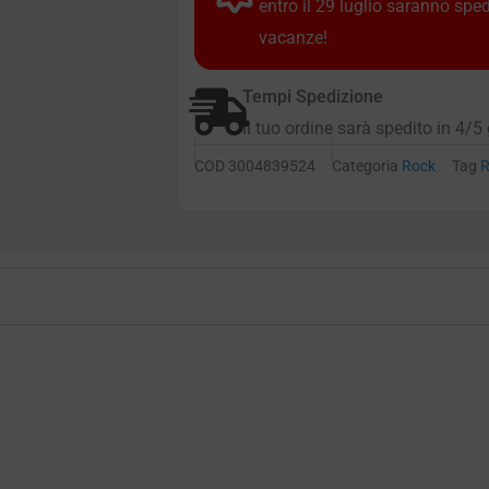
entro il 29 luglio saranno spe
vacanze!
Tempi Spedizione
Il tuo ordine sarà spedito in 4/5 
COD
3004839524
Categoria
Rock
Tag
R