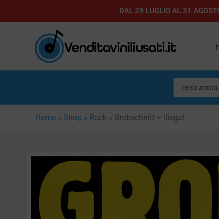
Vai
DAL 29 LUGLIO AL 31 AGOSTO
al
contenuto
Ricerca
prodotti
Home
»
Shop
»
Rock
»
Grobschnitt – Illegal