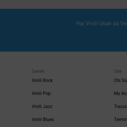
Hai Vinili Usati da 
Generi
Site
Vinili Rock
Chi S
Vinili Pop
My Ac
Vinili Jazz
Tracci
Vinili Blues
Termin