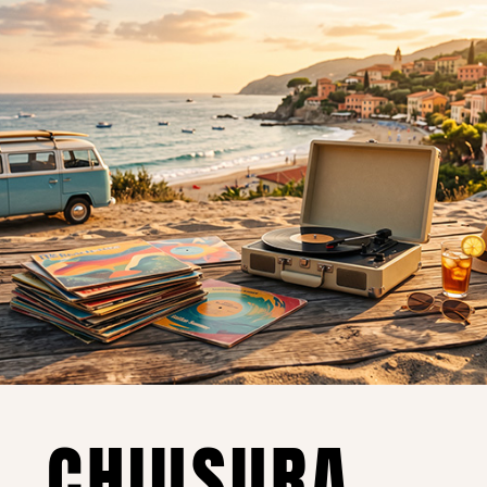
o essere interessati!
Privacy
Privacy Policy
ne dei
Cookie Policy (UE)
Consenso
a.
CHIUSURA
i