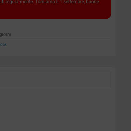
diti regolarmente. Torniamo il 1 settembre, buone
giorni
ock