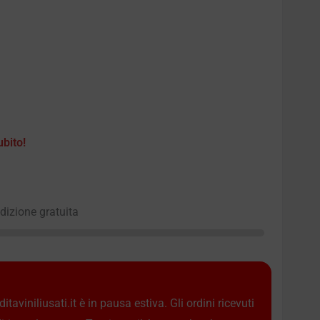
ubito!
edizione gratuita
taviniliusati.it è in pausa estiva. Gli ordini ricevuti