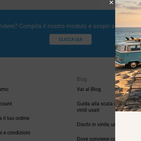
Vendere? Compila il nostro modulo e scopri se potremm
CLICCA QUI
Blog
iamo
Vai al Blog
count
Guida alla scala di valutazio
vinili usati
a il tuo ordine
Dischi in vinile, un po’ di stori
i e condizioni
Dove conviene comprare vinil