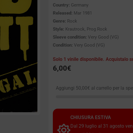
Country:
Germany
Released:
Mar 1981
Genre:
Rock
Style:
Krautrock, Prog Rock
Sleeve condition:
Very Good (VG)
Condition:
Very Good (VG)
Solo 1 vinile disponibile. Acquistalo s
6,00
€
Aggiungi
50,00
€
al carrello per la sp
CHIUSURA ESTIVA
Dal 29 luglio al 31 agosto vendi