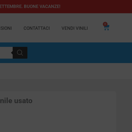
1 SETTEMBRE. BUONE VACANZE!
0
Carrello
SIONI
CONTATTACI
VENDI VINILI
inile usato