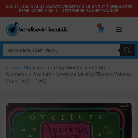
Vai
DAL 29 LUGLIO AL 31 AGOSTO VENDITAVINILIUSATI.IT È CHIUSO PER
FERIE. CI VEDIAMO IL 1 SETTEMBRE. BUONE VACANZE!
al
contenuto
0
Carrello
Ricerca
prodotti
Home
»
Shop
»
Pop
»
Hugo Montenegro And His
Orchestra – Overture / American Musical Theatre Volume
Four: 1953 – 1960