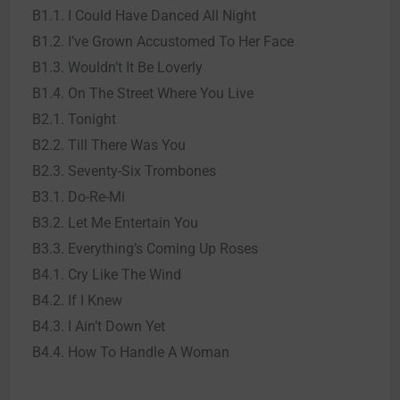
B1.1. I Could Have Danced All Night
B1.2. I’ve Grown Accustomed To Her Face
B1.3. Wouldn’t It Be Loverly
B1.4. On The Street Where You Live
B2.1. Tonight
B2.2. Till There Was You
B2.3. Seventy-Six Trombones
B3.1. Do-Re-Mi
B3.2. Let Me Entertain You
B3.3. Everything’s Coming Up Roses
B4.1. Cry Like The Wind
B4.2. If I Knew
B4.3. I Ain’t Down Yet
B4.4. How To Handle A Woman