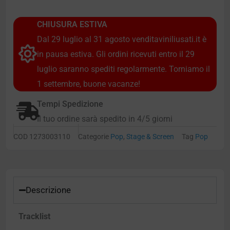
CHIUSURA ESTIVA
Dal 29 luglio al 31 agosto venditaviniliusati.it è
in pausa estiva. Gli ordini ricevuti entro il 29
luglio saranno spediti regolarmente. Torniamo il
1 settembre, buone vacanze!
Tempi Spedizione
Il tuo ordine sarà spedito in 4/5 giorni
COD
1273003110
Categorie
Pop
,
Stage & Screen
Tag
Pop
Descrizione
Tracklist