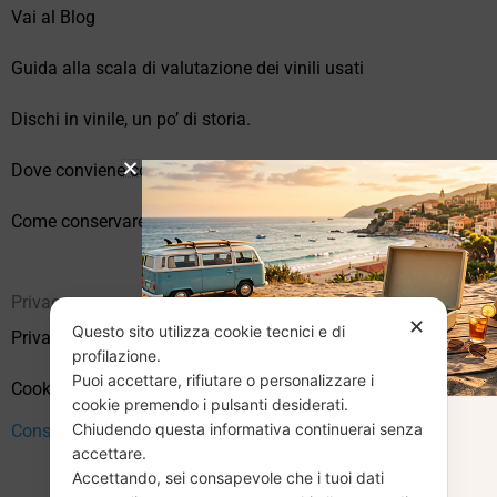
Vai al Blog
Guida alla scala di valutazione dei vinili usati
Dischi in vinile, un po’ di storia.
Dove conviene comprare vinili online?
Come conservare correttamente i vinili usati
Privacy
✕
Questo sito utilizza cookie tecnici e di
Privacy Policy
profilazione.
Puoi accettare, rifiutare o personalizzare i
Cookie Policy (UE)
cookie premendo i pulsanti desiderati.
Chiudendo questa informativa continuerai senza
Consenso
CHIUSURA
accettare.
Accettando, sei consapevole che i tuoi dati