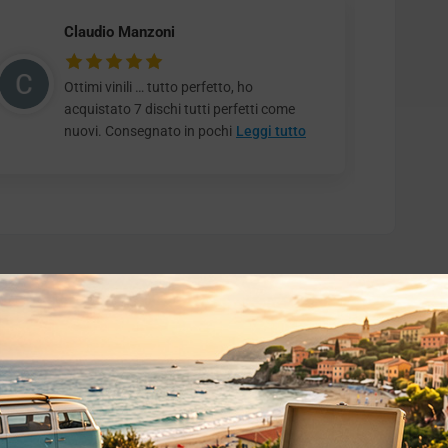
Claudio Manzoni
Ottimi vinili … tutto perfetto, ho
acquistato 7 dischi tutti perfetti come
nuovi. Consegnato in pochi
Leggi tutto
o essere interessati!