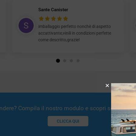
Sante Canister
imballaggio perfetto nonchè di aspetto
accattivante,vinili in condizioni perfette
come descritto,grazie!
Vendere? Compila il nostro modulo e scopri se potremm
CLICCA QUI