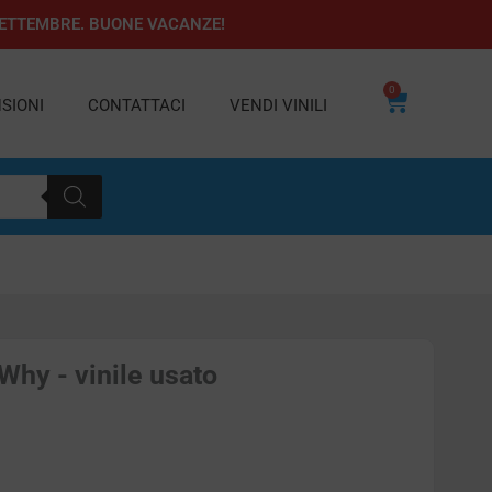
1 SETTEMBRE. BUONE VACANZE!
0
Carrello
SIONI
CONTATTACI
VENDI VINILI
Why - vinile usato