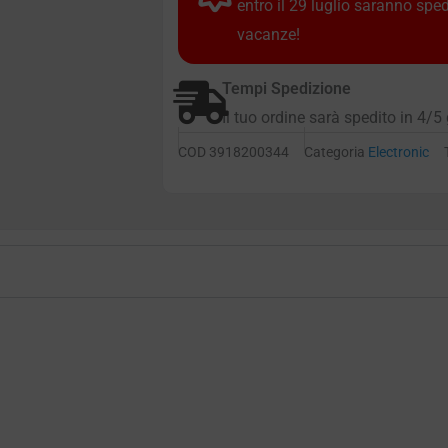
entro il 29 luglio saranno spe
vacanze!
Tempi Spedizione
Il tuo ordine sarà spedito in 4/5 
COD
3918200344
Categoria
Electronic