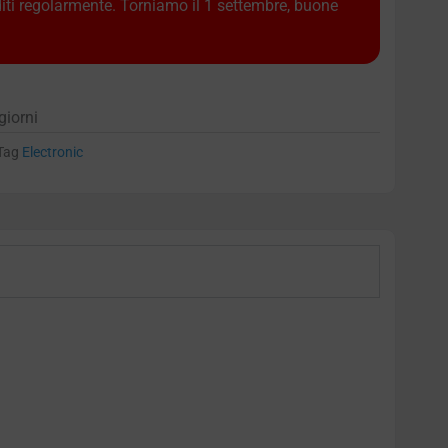
diti regolarmente. Torniamo il 1 settembre, buone
giorni
Tag
Electronic