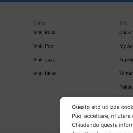
Generi
Site
Vinili Rock
Chi S
Vinili Pop
My Ac
Vinili Jazz
Tracci
Vinili Blues
Termin
Politic
FAQ –
Questo sito utilizza cook
Puoi accettare, rifiutare
Chiudendo questa inform