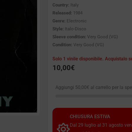
Country:
Italy
Released:
1984
Genre:
Electronic
Style:
Italo-Disco
Sleeve condition:
Very Good (VG)
Condition:
Very Good (VG)
Solo 1 vinile disponibile. Acquistalo s
10,00
€
Aggiungi
50,00
€
al carrello per la sp
CHIUSURA ESTIVA
Dal 29 luglio al 31 agosto vendi