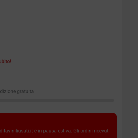
ubito!
edizione gratuita
taviniliusati.it è in pausa estiva. Gli ordini ricevuti