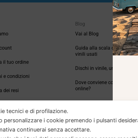
Blog
iamo
Vai al Blog
count
Guida alla scala di valutazio
vinili usati
a il tuo ordine
Dischi in vinile, un po’ di stori
i e condizioni
Dove conviene comprare vinil
online?
a dei resi
Come conservare correttamen
 Domande frequenti
vinili usati
ie tecnici e di profilazione.
 o personalizzare i cookie premendo i pulsanti desider
ativa continuerai senza accettare.