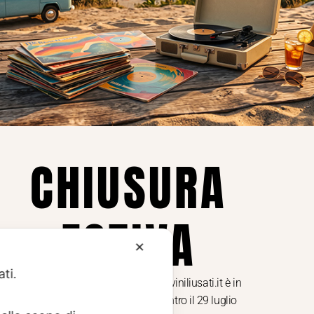
Privacy
Privacy Policy
ne dei
Cookie Policy (UE)
Consenso
a.
CHIUSURA
i
ESTIVA
te i
✕
ati.
Dal 29 luglio al 31 agosto venditaviniliusati.it è in
pausa estiva. Gli ordini ricevuti entro il 29 luglio