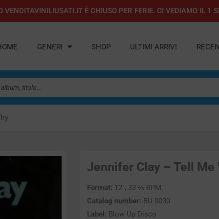
 VENDITAVINILIUSATI.IT È CHIUSO PER FERIE. CI VEDIAMO IL 
HOME
GENERI
SHOP
ULTIMI ARRIVI
RECEN
Why
Jennifer Clay – Tell Me 
Format:
12″, 33 ⅓ RPM
Catalog number:
BU 0030
Label:
Blow Up Disco