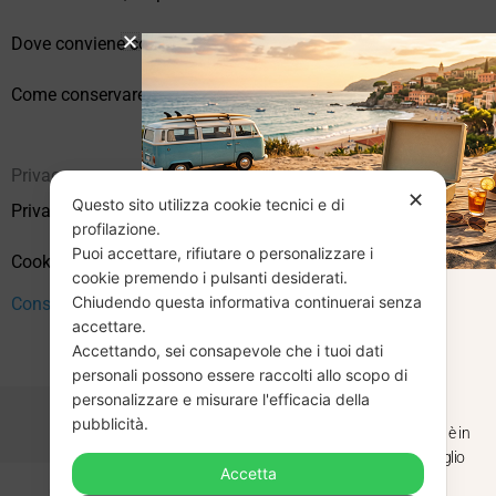
Dove conviene comprare vinili online?
Come conservare correttamente i vinili usati
Privacy
✕
Questo sito utilizza cookie tecnici e di
Privacy Policy
profilazione.
Puoi accettare, rifiutare o personalizzare i
Cookie Policy (UE)
cookie premendo i pulsanti desiderati.
Chiudendo questa informativa continuerai senza
Consenso
CHIUSURA
accettare.
Accettando, sei consapevole che i tuoi dati
ESTIVA
personali possono essere raccolti allo scopo di
personalizzare e misurare l'efficacia della
pubblicità.
Dal 29 luglio al 31 agosto venditaviniliusati.it è in
pausa estiva. Gli ordini ricevuti entro il 29 luglio
Accetta
saranno spediti regolarmente.
Copyright © 2026 Vendita Vinili Usati | P.IVA 12240940960