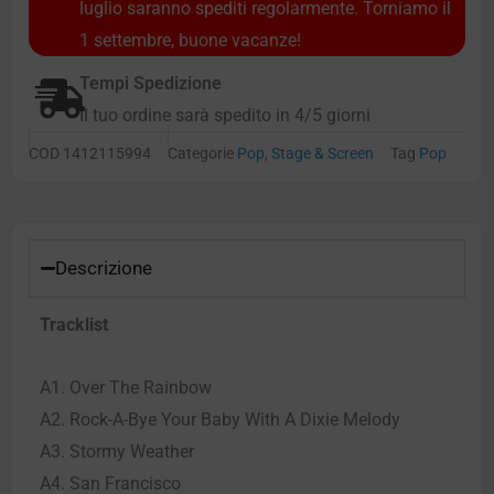
luglio saranno spediti regolarmente. Torniamo il
1 settembre, buone vacanze!
Tempi Spedizione
Il tuo ordine sarà spedito in 4/5 giorni
COD
1412115994
Categorie
Pop
,
Stage & Screen
Tag
Pop
Descrizione
Tracklist
A1. Over The Rainbow
A2. Rock-A-Bye Your Baby With A Dixie Melody
A3. Stormy Weather
A4. San Francisco