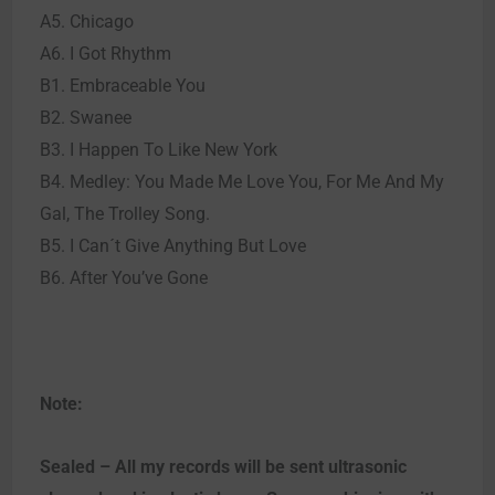
A5. Chicago
A6. I Got Rhythm
B1. Embraceable You
B2. Swanee
B3. I Happen To Like New York
B4. Medley: You Made Me Love You, For Me And My
Gal, The Trolley Song.
B5. I Can´t Give Anything But Love
B6. After You’ve Gone
Note:
Sealed – All my records will be sent ultrasonic