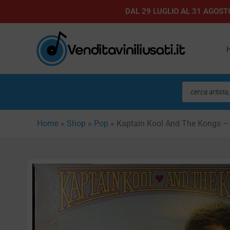
Vai
DAL 29 LUGLIO AL 31 AGOSTO
al
contenuto
Ricerca
prodotti
Home
»
Shop
»
Pop
»
Kaptain Kool And The Kongs –