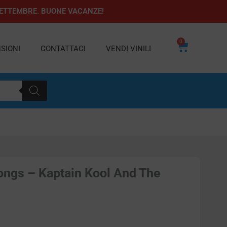
1 SETTEMBRE. BUONE VACANZE!
0
Carrello
SIONI
CONTATTACI
VENDI VINILI
ongs – Kaptain Kool And The