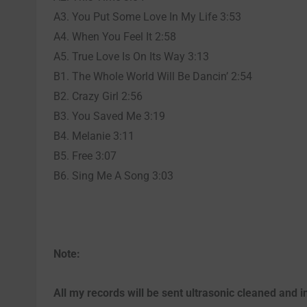
A3. You Put Some Love In My Life 3:53
A4. When You Feel It 2:58
A5. True Love Is On Its Way 3:13
B1. The Whole World Will Be Dancin’ 2:54
B2. Crazy Girl 2:56
B3. You Saved Me 3:19
B4. Melanie 3:11
B5. Free 3:07
B6. Sing Me A Song 3:03
Note:
All my records will be sent ultrasonic cleaned and in