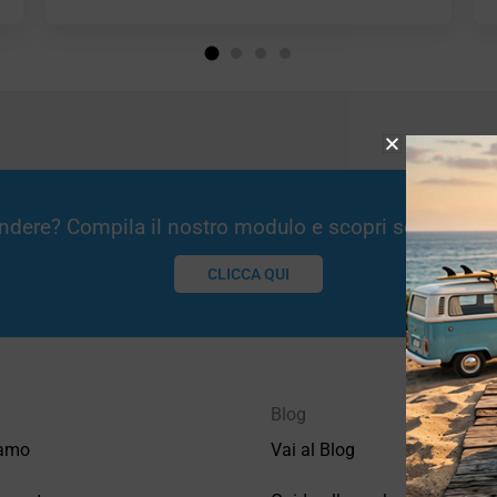
Vendere? Compila il nostro modulo e scopri se potremm
CLICCA QUI
Blog
iamo
Vai al Blog