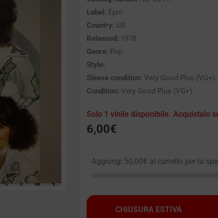
Label:
Epic
Country:
US
Released:
1978
Genre:
Pop
Style:
Sleeve condition:
Very Good Plus (VG+)
Condition:
Very Good Plus (VG+)
Solo 1 vinile disponibile. Acquistalo s
6,00
€
Aggiungi
50,00
€
al carrello per la sp
CHIUSURA ESTIVA