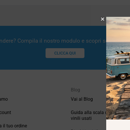
Vendere? Compila il nostro modulo e scopri se potremm
CLICCA QUI
Blog
iamo
Vai al Blog
count
Guida alla scala di valutazio
vinili usati
a il tuo ordine