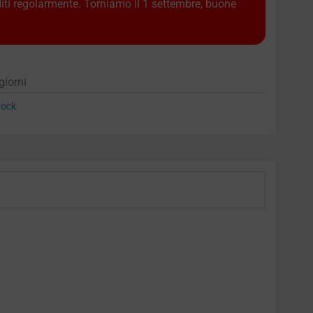
diti regolarmente. Torniamo il 1 settembre, buone
giorni
ock