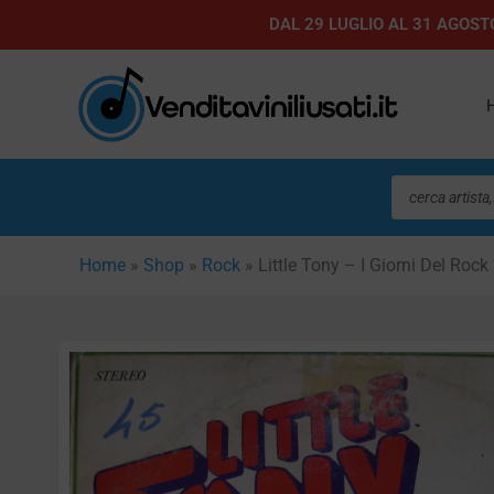
Vai
DAL 29 LUGLIO AL 31 AGOSTO
al
contenuto
Ricerca
prodotti
Home
»
Shop
»
Rock
»
Little Tony – I Giorni Del Rock 