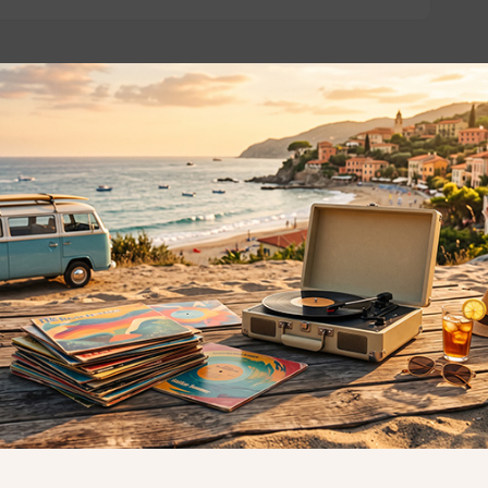
o essere interessati!
Privacy
Privacy Policy
ne dei
Cookie Policy (UE)
Consenso