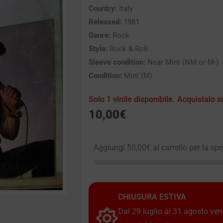
Country:
Italy
Released:
1981
Genre:
Rock
Style:
Rock & Roll
Sleeve condition:
Near Mint (NM or M-)
Condition:
Mint (M)
Solo 1 vinile disponibile. Acquistalo s
10,00
€
Aggiungi
50,00
€
al carrello per la sp
CHIUSURA ESTIVA
Dal 29 luglio al 31 agosto vendi