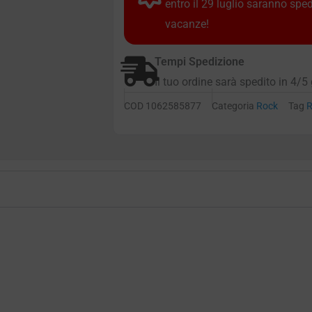
entro il 29 luglio saranno spe
vacanze!
Tempi Spedizione
Il tuo ordine sarà spedito in 4/5 
COD
1062585877
Categoria
Rock
Tag
R