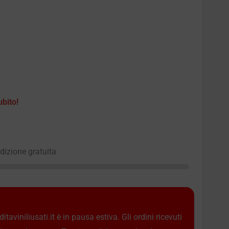
ubito!
edizione gratuita
taviniliusati.it è in pausa estiva. Gli ordini ricevuti