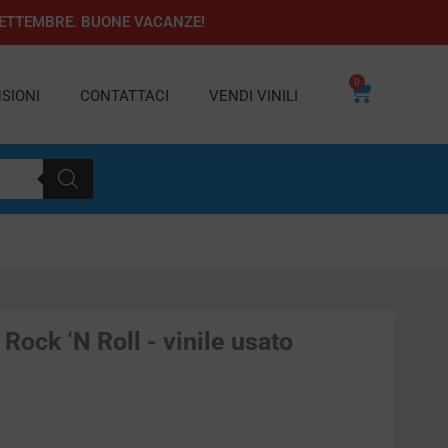
1 SETTEMBRE. BUONE VACANZE!
0
Carrello
SIONI
CONTATTACI
VENDI VINILI
l Rock ‘N Roll - vinile usato