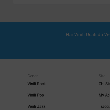
Hai Vinili Usati da 
Generi
Site
Vinili Rock
Chi S
Vinili Pop
My Ac
Vinili Jazz
Tracci