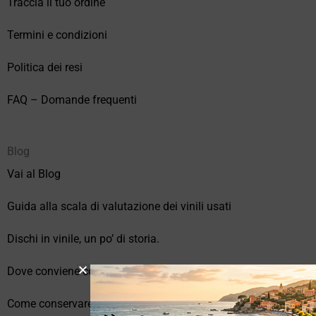
Traccia il tuo ordine
Termini e condizioni
Politica dei resi
FAQ – Domande frequenti
Blog
Vai al Blog
Guida alla scala di valutazione dei vinili usati
Dischi in vinile, un po’ di storia.
Dove conviene comprare vinili online?
Come conservare correttamente i vinili usati