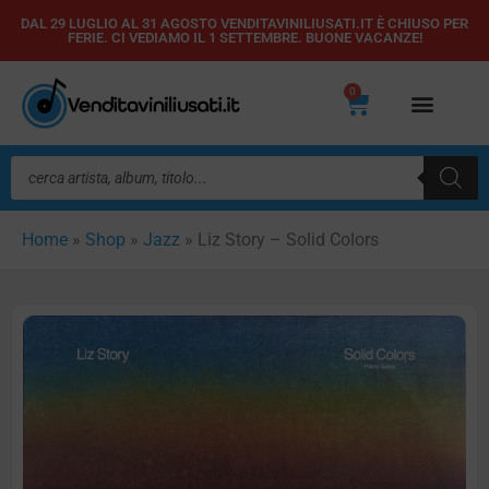
Vai
DAL 29 LUGLIO AL 31 AGOSTO VENDITAVINILIUSATI.IT È CHIUSO PER
FERIE. CI VEDIAMO IL 1 SETTEMBRE. BUONE VACANZE!
al
contenuto
0
Carrello
Ricerca
prodotti
Home
»
Shop
»
Jazz
»
Liz Story – Solid Colors