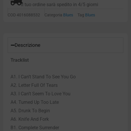
Il tuo ordine sarà spedito in 4/5 giorni
COD
4016088532
Categoria
Blues
Tag
Blues
Descrizione
Tracklist
A1. I Can’t Stand To See You Go
A2. Letter Full Of Tears
A3. I Can’t Seem To Love You
A4. Turned Up Too Late
A5. Drunk To Begin
A6. Knife And Fork
B1. Complete Surrender