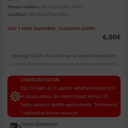
Sleeve condition:
Very Good Plus (VG+)
Condition:
Very Good Plus (VG+)
Solo 1 vinile disponibile. Acquistalo subito!
6,00
€
Aggiungi
50,00
€
al carrello per la spedizione gratuita
CHIUSURA ESTIVA
Dal 29 luglio al 31 agosto venditaviniliusati.it è
in pausa estiva. Gli ordini ricevuti entro il 29
luglio saranno spediti regolarmente. Torniamo il
1 settembre, buone vacanze!
Tempi Spedizione