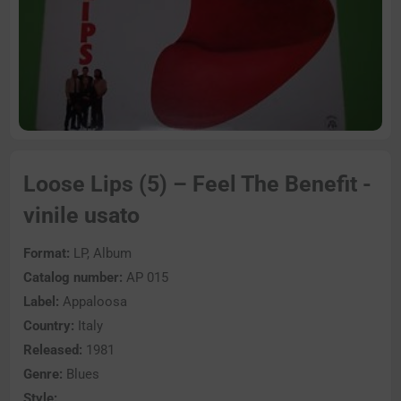
Loose Lips (5) – Feel The Benefit -
vinile usato
Format:
LP, Album
Catalog number:
AP 015
Label:
Appaloosa
Country:
Italy
Released:
1981
Genre:
Blues
Style: