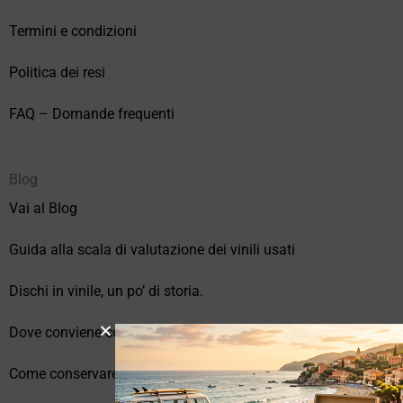
Termini e condizioni
Politica dei resi
FAQ – Domande frequenti
Blog
Vai al Blog
Guida alla scala di valutazione dei vinili usati
Dischi in vinile, un po’ di storia.
Dove conviene comprare vinili online?
Come conservare correttamente i vinili usati