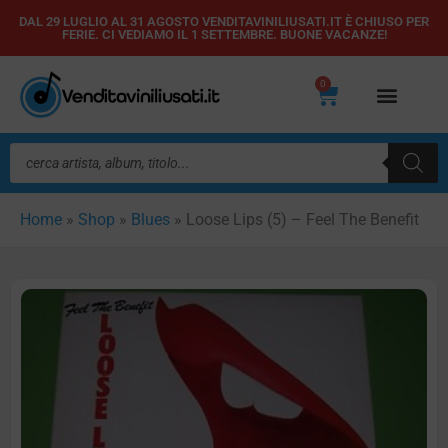
Vai
DAL 29 LUGLIO AL 31 AGOSTO VENDITAVINILIUSATI.IT È CHIUSO PER
FERIE. CI VEDIAMO IL 1 SETTEMBRE. BUONE VACANZE!
al
contenuto
0
Carrello
Ricerca
prodotti
Home
»
Shop
»
Blues
»
Loose Lips (5) – Feel The Benefit