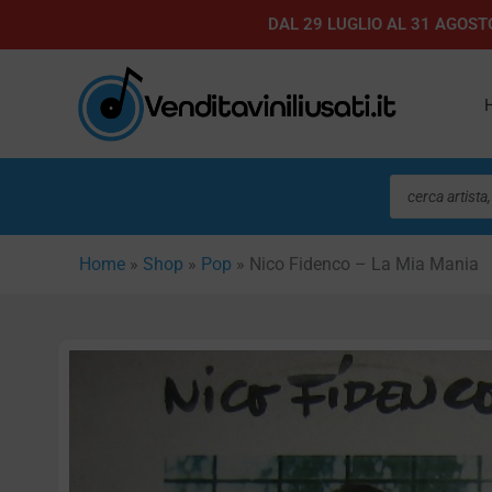
Vai
DAL 29 LUGLIO AL 31 AGOSTO
al
contenuto
Ricerca
prodotti
Home
»
Shop
»
Pop
»
Nico Fidenco – La Mia Mania