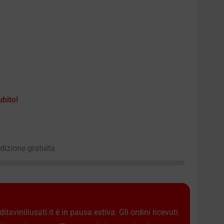
ubito!
edizione gratuita
taviniliusati.it è in pausa estiva. Gli ordini ricevuti