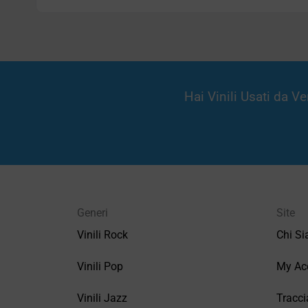
Hai Vinili Usati da 
Generi
Site
Vinili Rock
Chi S
Vinili Pop
My Ac
Vinili Jazz
Tracci