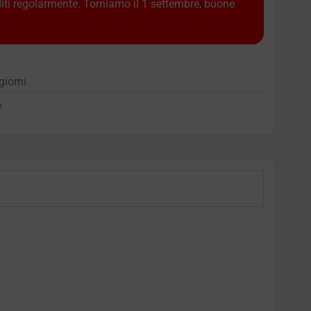
diti regolarmente. Torniamo il 1 settembre, buone
giorni
p