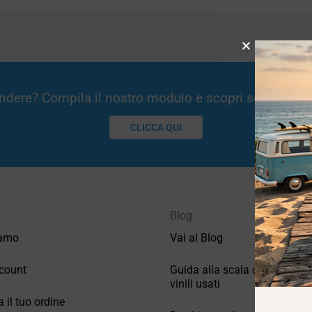
Vendere? Compila il nostro modulo e scopri se potremm
CLICCA QUI
Blog
iamo
Vai al Blog
count
Guida alla scala di valutazio
vinili usati
a il tuo ordine