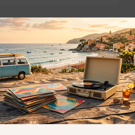
o essere interessati!
Privacy
Privacy Policy
ne dei
Cookie Policy (UE)
Consenso