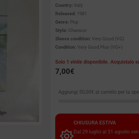
Country:
Italy
Released:
1981
Genre:
Pop
Style:
Chanson
Sleeve condition:
Very Good (VG)
Condition:
Very Good Plus (VG+)
Solo 1 vinile disponibile. Acquistalo s
7,00
€
Aggiungi
50,00
€
al carrello per la sp
CHIUSURA ESTIVA
Dal 29 luglio al 31 agosto vendi