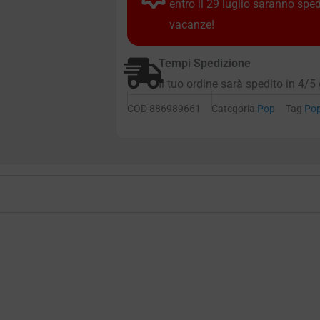
entro il 29 luglio saranno spe
vacanze!
Tempi Spedizione
Il tuo ordine sarà spedito in 4/5 
COD
886989661
Categoria
Pop
Tag
Po