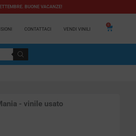
1 SETTEMBRE. BUONE VACANZE!
0
Carrello
SIONI
CONTATTACI
VENDI VINILI
ania - vinile usato