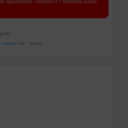
diti regolarmente. Torniamo il 1 settembre, buone
giorni
& Country
,
Pop
Tag
Pop