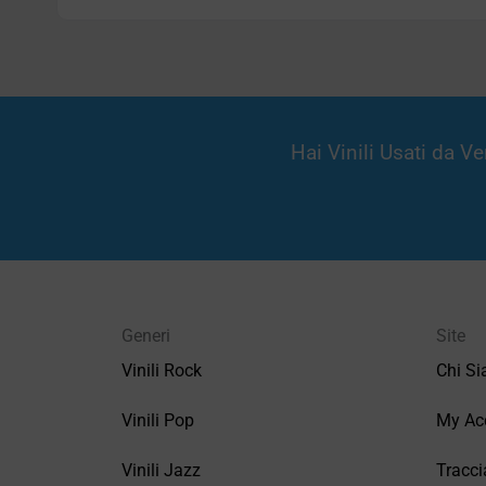
Hai Vinili Usati da 
Generi
Site
Vinili Rock
Chi S
Vinili Pop
My Ac
Vinili Jazz
Tracci