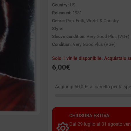
Country:
US
Released:
1981
Genre:
Pop, Folk, World, & Country
Style:
Sleeve condition:
Very Good Plus (VG+)
Condition:
Very Good Plus (VG+)
Solo 1 vinile disponibile. Acquistalo s
6,00
€
Aggiungi
50,00
€
al carrello per la sp
CHIUSURA ESTIVA
Dal 29 luglio al 31 agosto vendi