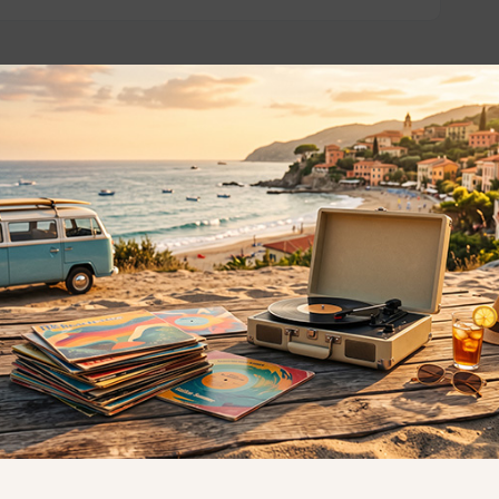
o essere interessati!
Privacy
Privacy Policy
ne dei
Cookie Policy (UE)
Consenso