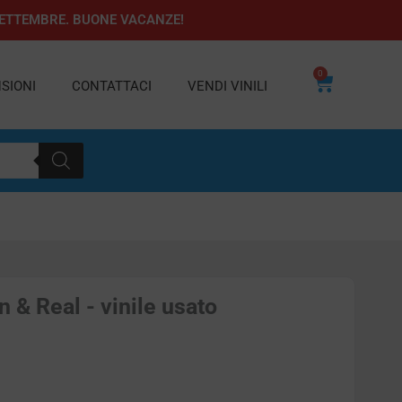
1 SETTEMBRE. BUONE VACANZE!
0
Carrello
SIONI
CONTATTACI
VENDI VINILI
 & Real - vinile usato