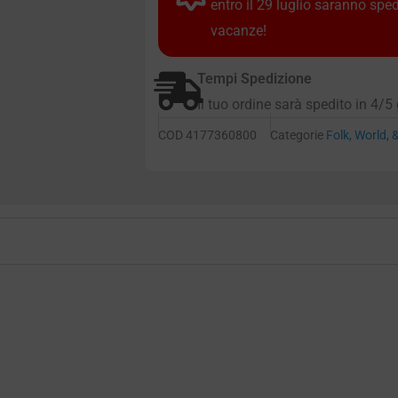
entro il 29 luglio saranno spe
vacanze!
Tempi Spedizione
Il tuo ordine sarà spedito in 4/5 
COD
4177360800
Categorie
Folk, World, 