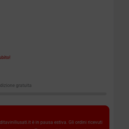
ubito!
edizione gratuita
taviniliusati.it è in pausa estiva. Gli ordini ricevuti