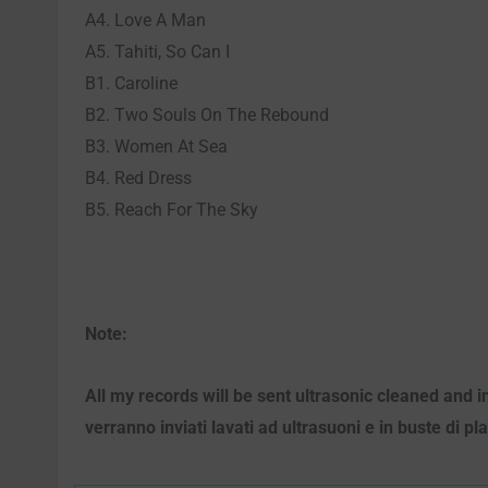
A4. Love A Man
A5. Tahiti, So Can I
B1. Caroline
B2. Two Souls On The Rebound
B3. Women At Sea
B4. Red Dress
B5. Reach For The Sky
Note:
All my records will be sent ultrasonic cleaned and i
verranno inviati lavati ad ultrasuoni e in buste di pl