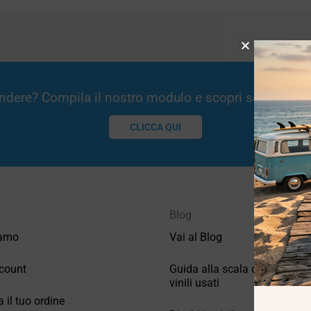
Vendere? Compila il nostro modulo e scopri se potremm
CLICCA QUI
Blog
iamo
Vai al Blog
count
Guida alla scala di valutazio
vinili usati
a il tuo ordine