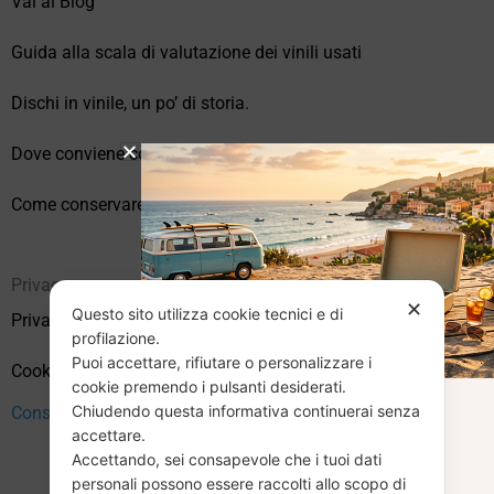
Vai al Blog
Guida alla scala di valutazione dei vinili usati
Dischi in vinile, un po’ di storia.
Dove conviene comprare vinili online?
Come conservare correttamente i vinili usati
Privacy
✕
Questo sito utilizza cookie tecnici e di
Privacy Policy
profilazione.
Puoi accettare, rifiutare o personalizzare i
Cookie Policy (UE)
cookie premendo i pulsanti desiderati.
Chiudendo questa informativa continuerai senza
Consenso
CHIUSURA
accettare.
Accettando, sei consapevole che i tuoi dati
personali possono essere raccolti allo scopo di