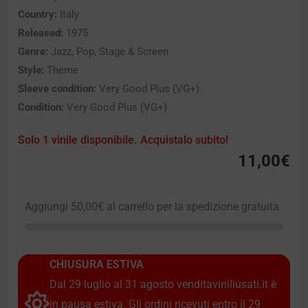
Country:
Italy
Released:
1975
Genre:
Jazz, Pop, Stage & Screen
Style:
Theme
Sleeve condition:
Very Good Plus (VG+)
Condition:
Very Good Plus (VG+)
Solo 1 vinile disponibile. Acquistalo subito!
11,00
€
Aggiungi
50,00
€
al carrello per la spedizione gratuita
CHIUSURA ESTIVA
Dal 29 luglio al 31 agosto venditaviniliusati.it è
in pausa estiva. Gli ordini ricevuti entro il 29