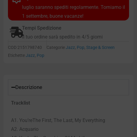
luglio saranno spediti regolarmente. Torniamo il
1 settembre, buone vacanze!
Tempi Spedizione
Il tuo ordine sarà spedito in 4/5 giorni
COD
2151798740
Categorie
Jazz
,
Pop
,
Stage & Screen
Etichette
Jazz
,
Pop
Descrizione
Tracklist
A1. You’reThe First, The Last, My Everything
A2. Acquario