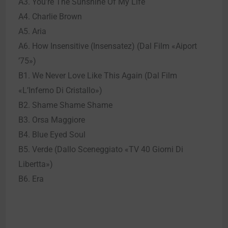
A3. You’re The Sunshine Of My Life
A4. Charlie Brown
A5. Aria
A6. How Insensitive (Insensatez) (Dal Film «Aiport
’75»)
B1. We Never Love Like This Again (Dal Film
«L’Inferno Di Cristallo»)
B2. Shame Shame Shame
B3. Orsa Maggiore
B4. Blue Eyed Soul
B5. Verde (Dallo Sceneggiato «TV 40 Giorni Di
Libertta»)
B6. Era