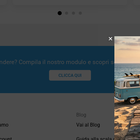
Vendere? Compila il nostro modulo e scopri se potremm
CLICCA QUI
Blog
iamo
Vai al Blog
count
Guida alla scala di valutazio