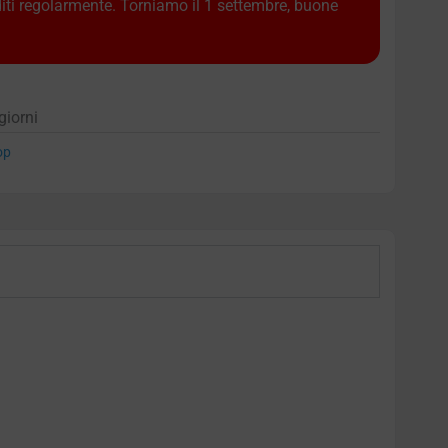
diti regolarmente. Torniamo il 1 settembre, buone
giorni
op