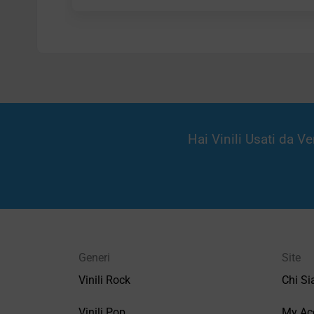
Hai Vinili Usati da 
Generi
Site
Vinili Rock
Chi S
Vinili Pop
My Ac