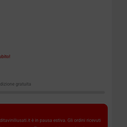
ubito!
edizione gratuita
taviniliusati.it è in pausa estiva. Gli ordini ricevuti