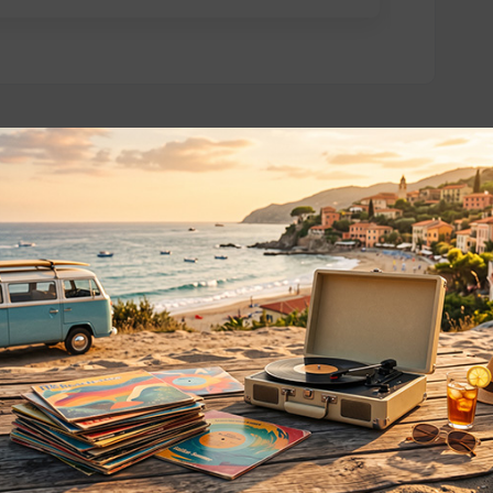
o essere interessati!
Privacy
Privacy Policy
ne dei
Cookie Policy (UE)