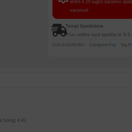
entro il 29 luglio saranno spe
vacanze!
Tempi Spedizione
Il tuo ordine sarà spedito in 4/5 
COD
4143201801
Categoria
Pop
Tag
P
is Song) 4:42