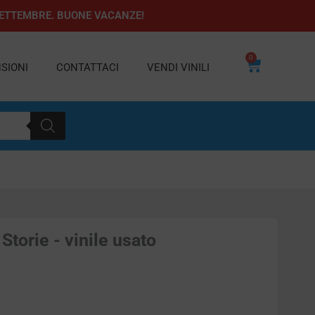
1 SETTEMBRE. BUONE VACANZE!
0
Carrello
SIONI
CONTATTACI
VENDI VINILI
Storie - vinile usato