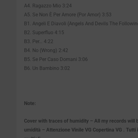
A4. Ragazzo Mio 3:24
A5. Se Non È Per Amore (Por Amor) 3:53
B1. Angeli E Diavoli (Angels And Devils The Followi
B2. Superfluo 4:15
B3. Per… 4:22
B4. No (Wrong) 2:42
B5. Se Per Caso Domani 3:06
B6. Un Bambino 3:02
Note:
Cover with traces of humidity – All my records will
umidità – Attenzione Vinile VG Copertina VG . Tutti i