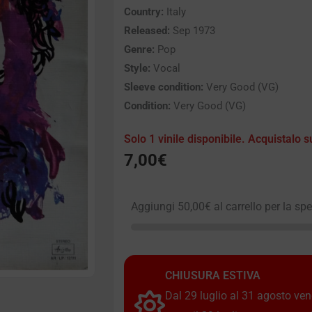
Country:
Italy
Released:
Sep 1973
Genre:
Pop
Style:
Vocal
Sleeve condition:
Very Good (VG)
Condition:
Very Good (VG)
Solo 1 vinile disponibile. Acquistalo s
7,00
€
Aggiungi
50,00
€
al carrello per la sp
CHIUSURA ESTIVA
Dal 29 luglio al 31 agosto vendi