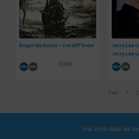
Roger McGuinn – Cardiff Rose
Jerry Lee L
Jerry Lee L
12,00
€
Prec
1
2
Hai Vinili Usati da 