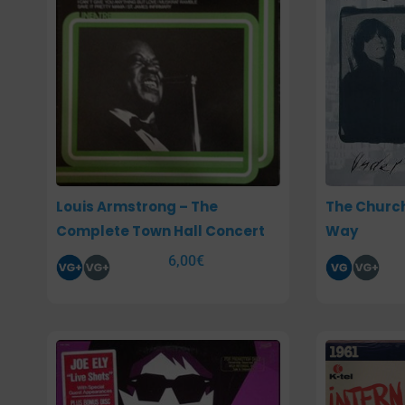
Louis Armstrong – The
The Church
Complete Town Hall Concert
Way
6,00
€