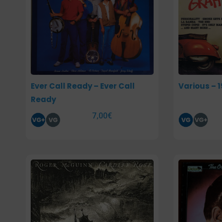
Ever Call Ready – Ever Call
Various – 
Ready
7,00
€