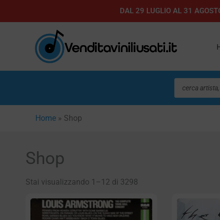
Vai
DAL 29 LUGLIO AL 31 AGOSTO
al
contenuto
Ricerca
prodotti
Home
»
Shop
Shop
Stai visualizzando 1–12 di 3298
Pagin
P