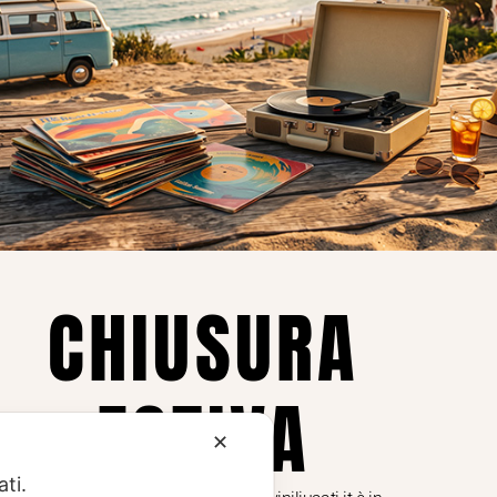
Privacy
Privacy Policy
ne dei
Cookie Policy (UE)
Consenso
a.
CHIUSURA
i
ESTIVA
te i
✕
ati.