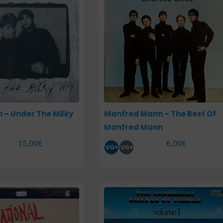
 – Under The Milky
Manfred Mann – The Best Of
Manfred Mann
15,00
€
6,00
€