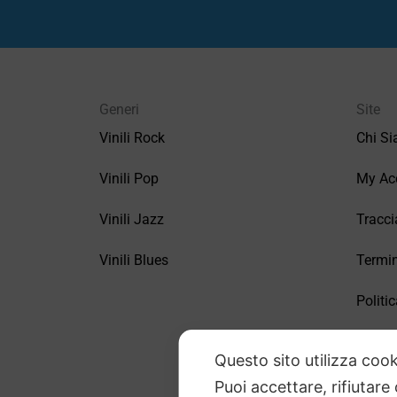
Generi
Site
Vinili Rock
Chi S
Vinili Pop
My Ac
Vinili Jazz
Tracci
Vinili Blues
Termin
Politic
FAQ –
Questo sito utilizza cook
Puoi accettare, rifiutare