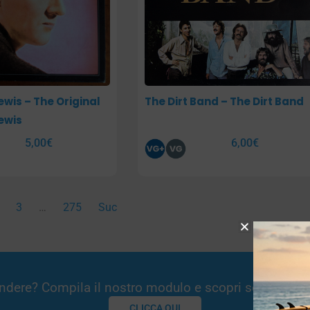
ewis – The Original
The Dirt Band – The Dirt Band
ewis
5,00
€
6,00
€
3
…
275
Suc
Vendere? Compila il nostro modulo e scopri se potremm
CLICCA QUI