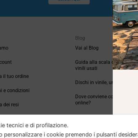
Blog
iamo
Vai al Blog
count
Guida alla scala di valutazio
vinili usati
a il tuo ordine
Dischi in vinile, un po’ di stori
i e condizioni
Dove conviene comprare vinil
online?
a dei resi
Come conservare correttamen
 Domande frequenti
vinili usati
ie tecnici e di profilazione.
 o personalizzare i cookie premendo i pulsanti desider