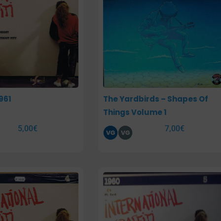
961
The Yardbirds – Shapes Of
Things Volume 1
5,00
€
7,00
€