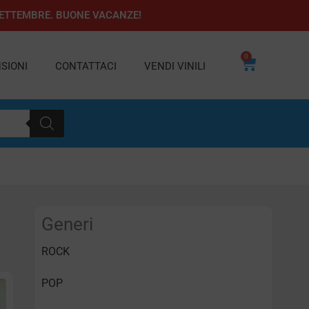
1 SETTEMBRE. BUONE VACANZE!
0
Carrello
SIONI
CONTATTACI
VENDI VINILI
Generi
ROCK
POP