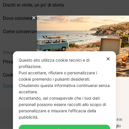
Dischi in vinile, un po’ di storia.
Dove conviene comprare vinili online?
Come conservare correttamente i vinili usati
Privacy
✕
Questo sito utilizza cookie tecnici e di
Privacy Policy
profilazione.
Puoi accettare, rifiutare o personalizzare i
Cookie Policy (UE)
cookie premendo i pulsanti desiderati.
Chiudendo questa informativa continuerai senza
CHIUSURA
Consenso
accettare.
Accettando, sei consapevole che i tuoi dati
ESTIVA
personali possono essere raccolti allo scopo di
personalizzare e misurare l'efficacia della
pubblicità.
Dal 29 luglio al 31 agosto venditaviniliusati.it è in
pausa estiva. Gli ordini ricevuti entro il 29 luglio