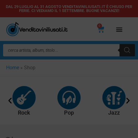
Vai
DAL 29 LUGLIO AL 31 AGOSTO VENDITAVINILIUSATI.IT È CHIUSO PER
FERIE. CI VEDIAMO IL 1 SETTEMBRE. BUONE VACANZE!
al
contenuto
0
Carrello
Ricerca
prodotti
Home
»
Shop
Rock
Pop
Jazz