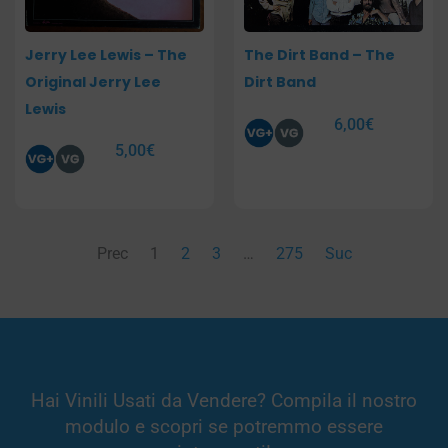
Jerry Lee Lewis – The
The Dirt Band – The
Original Jerry Lee
Dirt Band
Lewis
6,00
€
5,00
€
Prec
1
2
3
…
275
Suc
Hai Vinili Usati da Vendere? Compila il nostro
modulo e scopri se potremmo essere