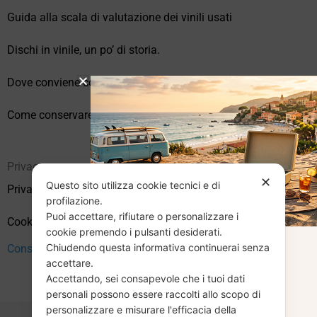
Guida alla scala di valutazione dei vinili usati
Dischi in vinile, un po’ di storia.
Dove conviene comprare vinili online?
Come conservare correttamente i vinili usati
Privacy
✕
Questo sito utilizza cookie tecnici e di
Privacy Policy
profilazione.
Puoi accettare, rifiutare o personalizzare i
Cookie Policy (UE)
cookie premendo i pulsanti desiderati.
Chiudendo questa informativa continuerai senza
Consenso
CHIUSURA
accettare.
Accettando, sei consapevole che i tuoi dati
ESTIVA
personali possono essere raccolti allo scopo di
personalizzare e misurare l'efficacia della