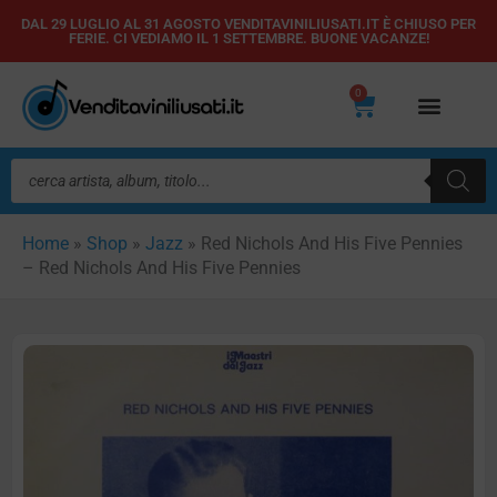
Vai
DAL 29 LUGLIO AL 31 AGOSTO VENDITAVINILIUSATI.IT È CHIUSO PER
FERIE. CI VEDIAMO IL 1 SETTEMBRE. BUONE VACANZE!
al
contenuto
0
Carrello
Ricerca
prodotti
Home
»
Shop
»
Jazz
»
Red Nichols And His Five Pennies
– Red Nichols And His Five Pennies