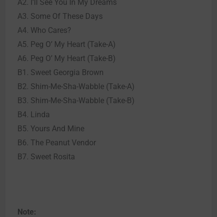
A2. I’ll See You In My Dreams
A3. Some Of These Days
A4. Who Cares?
A5. Peg O’ My Heart (Take-A)
A6. Peg O’ My Heart (Take-B)
B1. Sweet Georgia Brown
B2. Shim-Me-Sha-Wabble (Take-A)
B3. Shim-Me-Sha-Wabble (Take-B)
B4. Linda
B5. Yours And Mine
B6. The Peanut Vendor
B7. Sweet Rosita
Note: