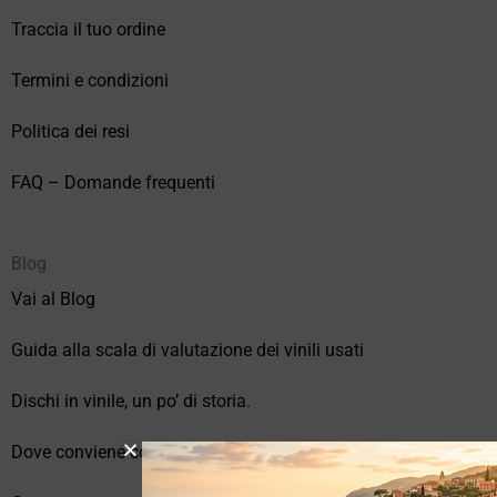
Traccia il tuo ordine
Termini e condizioni
Politica dei resi
FAQ – Domande frequenti
Blog
Vai al Blog
Guida alla scala di valutazione dei vinili usati
Dischi in vinile, un po’ di storia.
Dove conviene comprare vinili online?