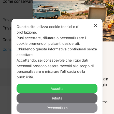
Come conservare correttamente i vinili usati
Privacy
✕
Questo sito utilizza cookie tecnici e di
Privacy Policy
profilazione.
Puoi accettare, rifiutare o personalizzare i
Cookie Policy (UE)
cookie premendo i pulsanti desiderati.
Chiudendo questa informativa continuerai senza
CHIUSURA
Consenso
accettare.
Accettando, sei consapevole che i tuoi dati
ESTIVA
personali possono essere raccolti allo scopo di
personalizzare e misurare l'efficacia della
pubblicità.
Dal 29 luglio al 31 agosto venditaviniliusati.it è in
pausa estiva. Gli ordini ricevuti entro il 29 luglio
Accetta
saranno spediti regolarmente.
Copyright © 2026 Vendita Vinili Usati | P.IVA 12240940960
Rifiuta
Made with
by
Next
WebStudio
Torniamo il 1 settembre, pronti a riprendere con
Personalizza
nuovi arrivi. Buona estate e buon ascolto!