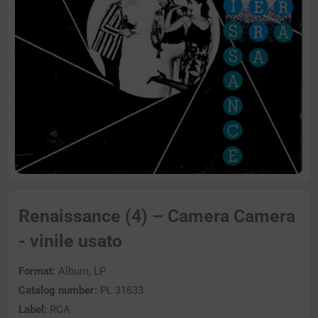
Renaissance (4) – Camera Camera
- vinile usato
Format:
Album, LP
Catalog number:
PL 31633
Label:
RCA