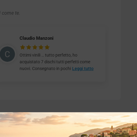
i come te.
Claudio Manzoni
Ottimi vinili … tutto perfetto, ho
acquistato 7 dischi tutti perfetti come
nuovi. Consegnato in pochi
Leggi tutto