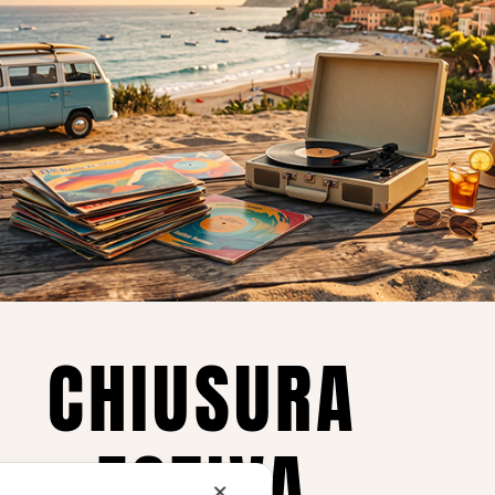
o essere interessati!
Privacy
Privacy Policy
ne dei
Cookie Policy (UE)
Consenso
a.
CHIUSURA
i
ESTIVA
te i
✕