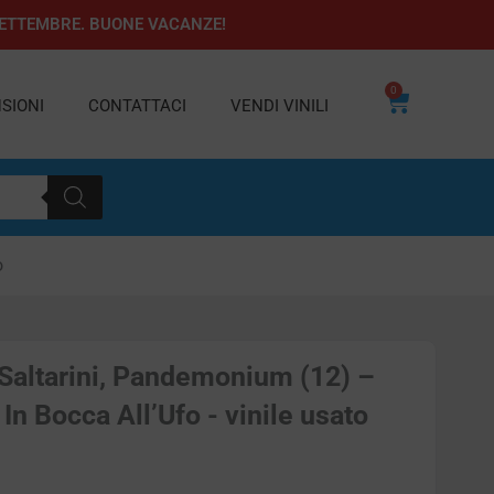
1 SETTEMBRE. BUONE VACANZE!
0
Carrello
SIONI
CONTATTACI
VENDI VINILI
o
 Saltarini, Pandemonium (12) –
n Bocca All’Ufo - vinile usato