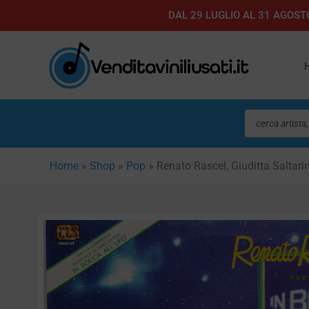
Vai
DAL 29 LUGLIO AL 31 AGOSTO
al
contenuto
Ricerca
prodotti
Home
»
Shop
»
Pop
»
Renato Rascel, Giuditta Saltar