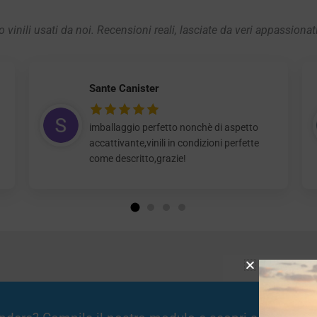
 vinili usati da noi. Recensioni reali, lasciate da veri appassionat
Sante Canister
imballaggio perfetto nonchè di aspetto
accattivante,vinili in condizioni perfette
come descritto,grazie!