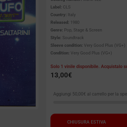
Label:
CLS
Country:
Italy
Released:
1980
Genre:
Pop, Stage & Screen
Style:
Soundtrack
Sleeve condition:
Very Good Plus (VG+)
Condition:
Very Good Plus (VG+)
Solo 1 vinile disponibile. Acquistalo s
13,00
€
Aggiungi
50,00
€
al carrello per la sp
CHIUSURA ESTIVA