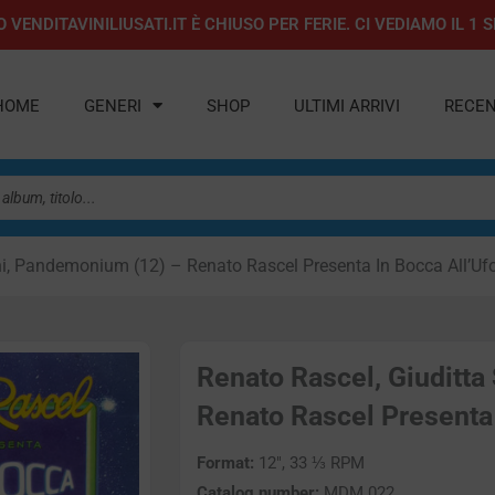
 VENDITAVINILIUSATI.IT È CHIUSO PER FERIE. CI VEDIAMO IL 
HOME
GENERI
SHOP
ULTIMI ARRIVI
RECEN
ini, Pandemonium (12) – Renato Rascel Presenta In Bocca All’Uf
Renato Rascel, Giuditta
Renato Rascel Presenta I
Format:
12″, 33 ⅓ RPM
Catalog number:
MDM 022