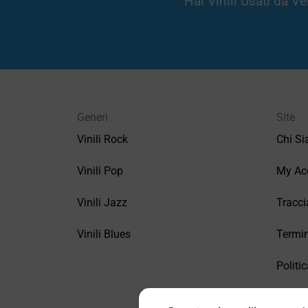
Hai Vinili Usati da 
Generi
Site
Vinili Rock
Chi S
Vinili Pop
My Ac
Vinili Jazz
Tracci
Vinili Blues
Termin
Politic
FAQ –