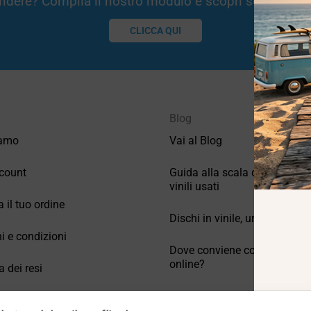
Vendere? Compila il nostro modulo e scopri se potremm
CLICCA QUI
Blog
iamo
Vai al Blog
count
Guida alla scala di valutazio
vinili usati
a il tuo ordine
Dischi in vinile, un po’ di stori
i e condizioni
Dove conviene comprare vinil
online?
a dei resi
Come conservare correttamen
 Domande frequenti
vinili usati