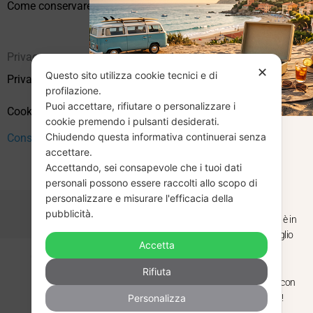
Come conservare correttamente i vinili usati
Privacy
✕
Questo sito utilizza cookie tecnici e di
Privacy Policy
profilazione.
Puoi accettare, rifiutare o personalizzare i
Cookie Policy (UE)
cookie premendo i pulsanti desiderati.
Chiudendo questa informativa continuerai senza
CHIUSURA
Consenso
accettare.
Accettando, sei consapevole che i tuoi dati
ESTIVA
personali possono essere raccolti allo scopo di
personalizzare e misurare l'efficacia della
pubblicità.
Dal 29 luglio al 31 agosto venditaviniliusati.it è in
pausa estiva. Gli ordini ricevuti entro il 29 luglio
Accetta
saranno spediti regolarmente.
Copyright © 2026 Vendita Vinili Usati | P.IVA 12240940960
Rifiuta
Made with
by
Next
WebStudio
Torniamo il 1 settembre, pronti a riprendere con
Personalizza
nuovi arrivi. Buona estate e buon ascolto!