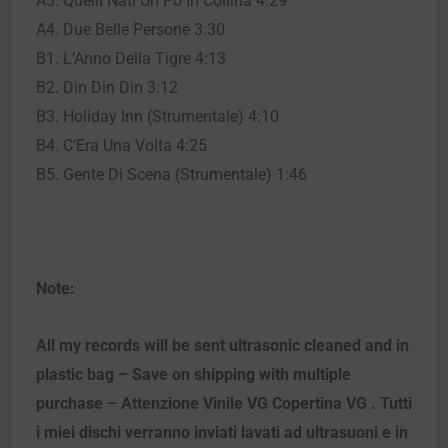
A3. Quelli Nati Un Pò In Collina 4:29
A4. Due Belle Persone 3:30
B1. L’Anno Della Tigre 4:13
B2. Din Din Din 3:12
B3. Holiday Inn (Strumentale) 4:10
B4. C’Era Una Volta 4:25
B5. Gente Di Scena (Strumentale) 1:46
Note:
All my records will be sent ultrasonic cleaned and in
plastic bag – Save on shipping with multiple
purchase – Attenzione Vinile VG Copertina VG . Tutti
i miei dischi verranno inviati lavati ad ultrasuoni e in