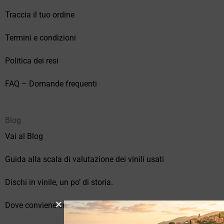
Traccia il tuo ordine
Termini e condizioni
Politica dei resi
FAQ – Domande frequenti
Blog
Vai al Blog
Guida alla scala di valutazione dei vinili usati
Dischi in vinile, un po’ di storia.
Dove conviene comprare vinili online?