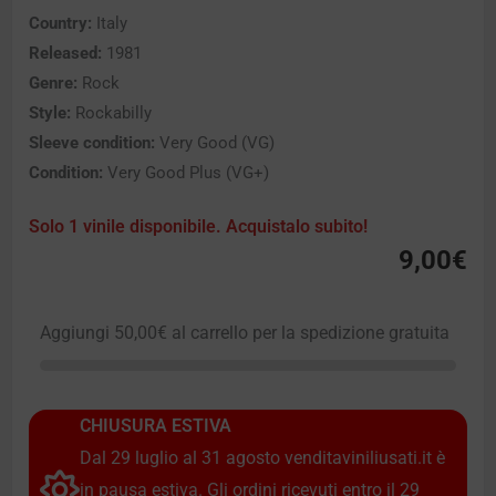
Country:
Italy
Released:
1981
Genre:
Rock
Style:
Rockabilly
Sleeve condition:
Very Good (VG)
Condition:
Very Good Plus (VG+)
Solo 1 vinile disponibile. Acquistalo subito!
9,00
€
Aggiungi
50,00
€
al carrello per la spedizione gratuita
CHIUSURA ESTIVA
Dal 29 luglio al 31 agosto venditaviniliusati.it è
in pausa estiva. Gli ordini ricevuti entro il 29