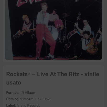
Rockats* – Live At The Ritz - vinile
usato
Format:
LP, Album
Catalog number:
ILPS 19626
Label:
Island Records