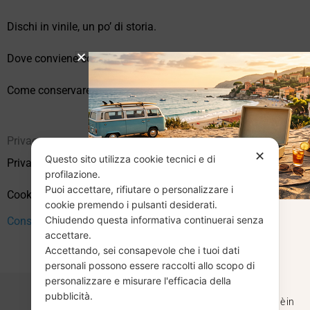
Dischi in vinile, un po’ di storia.
Dove conviene comprare vinili online?
Come conservare correttamente i vinili usati
Privacy
✕
Questo sito utilizza cookie tecnici e di
Privacy Policy
profilazione.
Puoi accettare, rifiutare o personalizzare i
Cookie Policy (UE)
cookie premendo i pulsanti desiderati.
Chiudendo questa informativa continuerai senza
CHIUSURA
Consenso
accettare.
Accettando, sei consapevole che i tuoi dati
ESTIVA
personali possono essere raccolti allo scopo di
personalizzare e misurare l'efficacia della
pubblicità.
Dal 29 luglio al 31 agosto venditaviniliusati.it è in