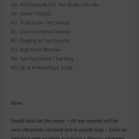
A3. Ain’t Nobody Got The Blues Llike Me
A4. Green Firefalls
A5. Truth Is On The Streets
B1. Just One More Cowboy
B2. Singing In The Country
B3. High Flyin’ Wonder
B4. See You Stand That Way
B5. Up Is A Nice Place To Be
Note:
Small label on the cover – All my records will be
sent ultrasonic cleaned and in plastic bag – Save on
shipping with multiple purchase – Piccola etichetta