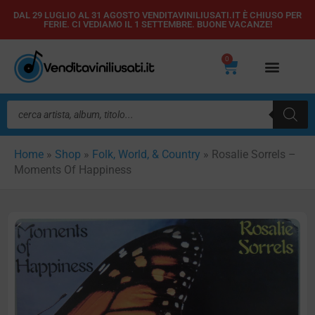
Vai
DAL 29 LUGLIO AL 31 AGOSTO VENDITAVINILIUSATI.IT È CHIUSO PER
FERIE. CI VEDIAMO IL 1 SETTEMBRE. BUONE VACANZE!
al
contenuto
0
Carrello
Ricerca
prodotti
Home
»
Shop
»
Folk, World, & Country
»
Rosalie Sorrels –
Moments Of Happiness