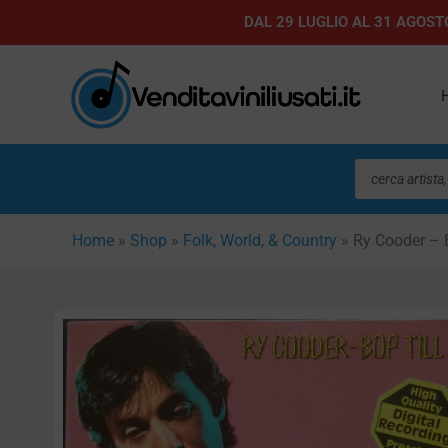
Vai
DAL 29 LUGLIO AL 31 AGOSTO
al
contenuto
Ricerca
prodotti
Home
»
Shop
»
Folk, World, & Country
»
Ry Cooder – 