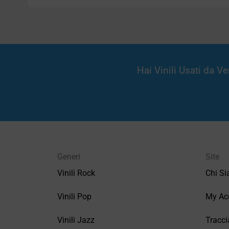
Hai Vinili Usati da 
Generi
Site
Vinili Rock
Chi S
Vinili Pop
My Ac
Vinili Jazz
Tracci