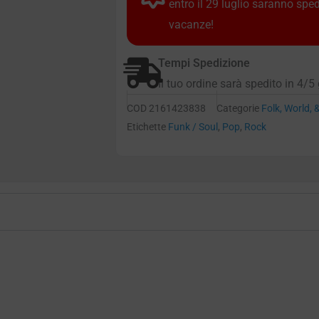
entro il 29 luglio saranno spe
vacanze!
Tempi Spedizione
Il tuo ordine sarà spedito in 4/5 
COD
2161423838
Categorie
Folk, World, 
Etichette
Funk / Soul
,
Pop
,
Rock