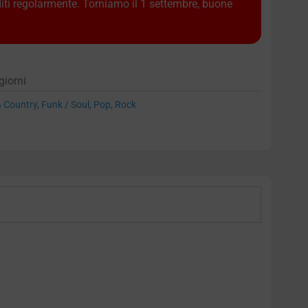
diti regolarmente. Torniamo il 1 settembre, buone
giorni
& Country
,
Funk / Soul
,
Pop
,
Rock