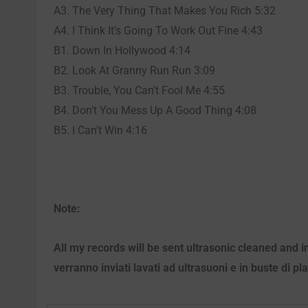
A3. The Very Thing That Makes You Rich 5:32
A4. I Think It’s Going To Work Out Fine 4:43
B1. Down In Hollywood 4:14
B2. Look At Granny Run Run 3:09
B3. Trouble, You Can’t Fool Me 4:55
B4. Don’t You Mess Up A Good Thing 4:08
B5. I Can’t Win 4:16
Note:
All my records will be sent ultrasonic cleaned and i
verranno inviati lavati ad ultrasuoni e in buste di pl