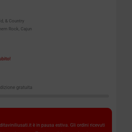
ld, & Country
hern Rock, Cajun
ubito!
edizione gratuita
taviniliusati.it è in pausa estiva. Gli ordini ricevuti