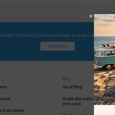
Vendere? Compila il nostro modulo e scopri se potremm
CLICCA QUI
Blog
iamo
Vai al Blog
count
Guida alla scala di valutazio
vinili usati
a il tuo ordine