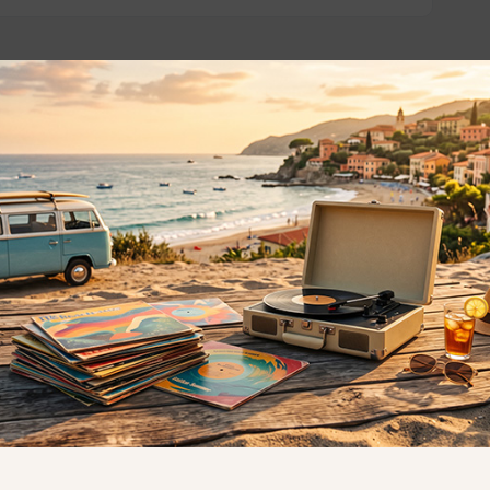
o essere interessati!
Privacy
Privacy Policy
ne dei
Cookie Policy (UE)
Consenso