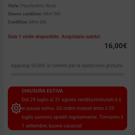
Style:
Psychedelic Rock
Sleeve condition:
Mint (M)
Condition:
Mint (M)
Solo 1 vinile disponibile. Acquistalo subito!
16,00
€
Aggiungi
50,00
€
al carrello per la spedizione gratuita
CHIUSURA ESTIVA
Dal 29 luglio al 31 agosto venditaviniliusati.it è
in pausa estiva. Gli ordini ricevuti entro il 29
luglio saranno spediti regolarmente. Torniamo il
1 settembre, buone vacanze!