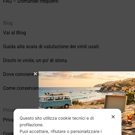
FAQ – Domande frequenti
Blog
Vai al Blog
Guida alla scala di valutazione dei vinili usati
Dischi in vinile, un po’ di storia.
Dove conviene comprare vinili online?
Come conservare correttamente i vinili usati
Privacy
✕
Questo sito utilizza cookie tecnici e di
Privacy Policy
profilazione.
Puoi accettare, rifiutare o personalizzare i
Cookie Policy (UE)