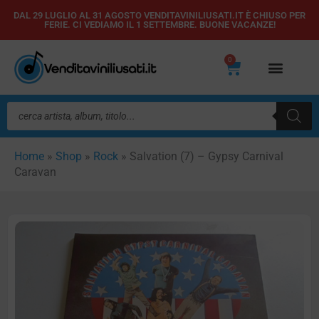
Vai
DAL 29 LUGLIO AL 31 AGOSTO VENDITAVINILIUSATI.IT È CHIUSO PER
FERIE. CI VEDIAMO IL 1 SETTEMBRE. BUONE VACANZE!
al
contenuto
0
Carrello
Ricerca
prodotti
Home
»
Shop
»
Rock
»
Salvation (7) – Gypsy Carnival
Caravan