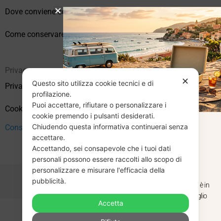
Dove conviene comprare vinili online?
Come conservare correttamente i vinili usati
Privacy
✕
Questo sito utilizza cookie tecnici e di
Privacy Policy
profilazione.
Puoi accettare, rifiutare o personalizzare i
Cookie Policy (UE)
cookie premendo i pulsanti desiderati.
Chiudendo questa informativa continuerai senza
Consenso
CHIUSURA
accettare.
Accettando, sei consapevole che i tuoi dati
ESTIVA
personali possono essere raccolti allo scopo di
personalizzare e misurare l'efficacia della
pubblicità.
Dal 29 luglio al 31 agosto venditaviniliusati.it è in
pausa estiva. Gli ordini ricevuti entro il 29 luglio
Accetta
saranno spediti regolarmente.
Copyright © 2026 Vendita Vinili Usati | P.IVA 12240940960