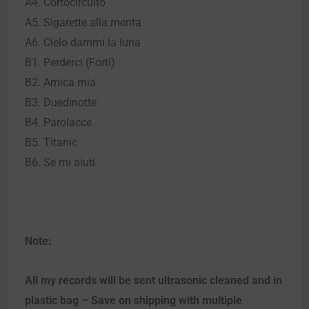
A4. Cortocircuito
A5. Sigarette alla menta
A6. Cielo dammi la luna
B1. Perderci (Forti)
B2. Amica mia
B3. Duedinotte
B4. Parolacce
B5. Titanic
B6. Se mi aiuti
Note:
All my records will be sent ultrasonic cleaned and in
plastic bag – Save on shipping with multiple