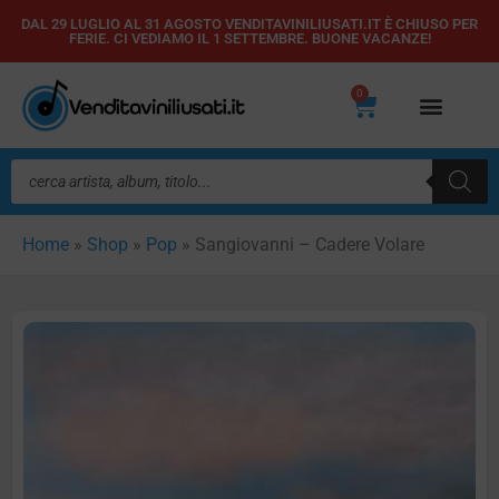
Vai
DAL 29 LUGLIO AL 31 AGOSTO VENDITAVINILIUSATI.IT È CHIUSO PER
FERIE. CI VEDIAMO IL 1 SETTEMBRE. BUONE VACANZE!
al
contenuto
0
Carrello
Ricerca
prodotti
Home
»
Shop
»
Pop
»
Sangiovanni – Cadere Volare