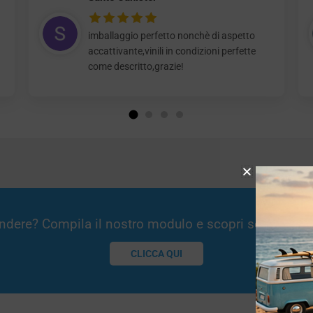
imballaggio perfetto nonchè di aspetto
accattivante,vinili in condizioni perfette
come descritto,grazie!
Vendere? Compila il nostro modulo e scopri se potremm
CLICCA QUI