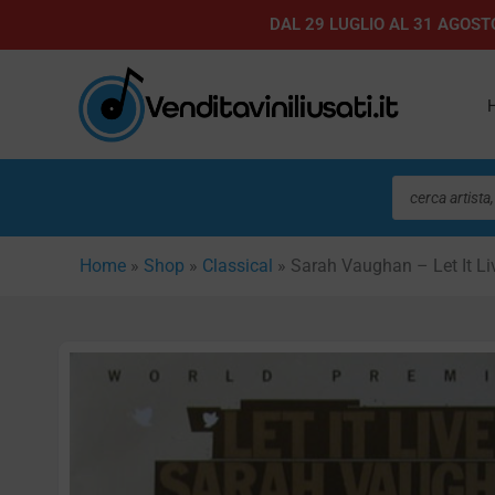
Vai
DAL 29 LUGLIO AL 31 AGOSTO
al
contenuto
Ricerca
prodotti
Home
»
Shop
»
Classical
»
Sarah Vaughan – Let It L