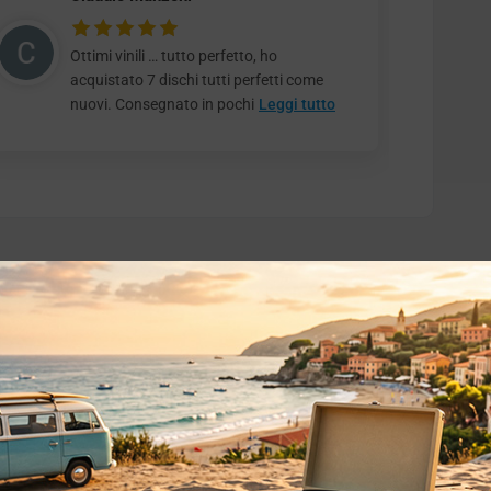
Ottimi vinili … tutto perfetto, ho
acquistato 7 dischi tutti perfetti come
nuovi. Consegnato in pochi
Leggi tutto
o essere interessati!