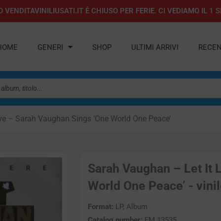
 VENDITAVINILIUSATI.IT È CHIUSO PER FERIE. CI VEDIAMO IL 
HOME
GENERI
SHOP
ULTIMI ARRIVI
RECEN
ive – Sarah Vaughan Sings ‘One World One Peace’
Sarah Vaughan – Let It 
World One Peace’ - vini
Format:
LP, Album
Catalog number:
FM 13535