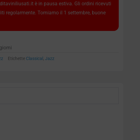
taviniliusati.it è in pausa estiva. Gli ordini ricevuti
diti regolarmente. Torniamo il 1 settembre, buone
giorni
zz
Etichette
Classical
,
Jazz