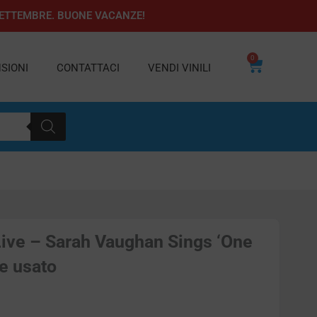
1 SETTEMBRE. BUONE VACANZE!
0
Carrello
SIONI
CONTATTACI
VENDI VINILI
Live – Sarah Vaughan Sings ‘One
le usato