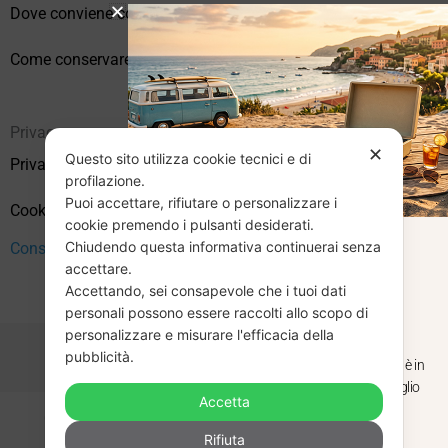
Dove conviene comprare vinili online?
Come conservare correttamente i vinili usati
Privacy
✕
Questo sito utilizza cookie tecnici e di
Privacy Policy
profilazione.
Puoi accettare, rifiutare o personalizzare i
Cookie Policy (UE)
cookie premendo i pulsanti desiderati.
Chiudendo questa informativa continuerai senza
CHIUSURA
Consenso
accettare.
Accettando, sei consapevole che i tuoi dati
ESTIVA
personali possono essere raccolti allo scopo di
personalizzare e misurare l'efficacia della
pubblicità.
Dal 29 luglio al 31 agosto venditaviniliusati.it è in
pausa estiva. Gli ordini ricevuti entro il 29 luglio
Accetta
saranno spediti regolarmente.
Copyright © 2026 Vendita Vinili Usati | P.IVA 12240940960
Rifiuta