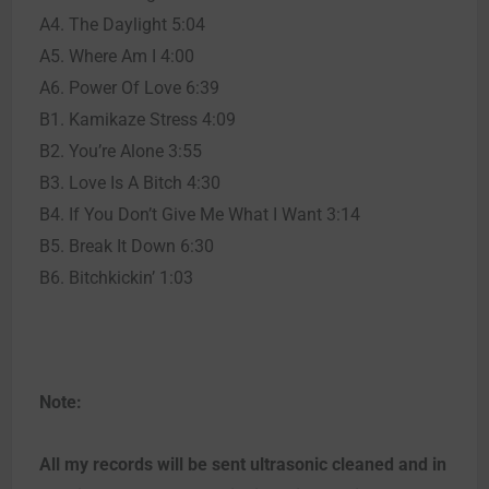
A4. The Daylight 5:04
A5. Where Am I 4:00
A6. Power Of Love 6:39
B1. Kamikaze Stress 4:09
B2. You’re Alone 3:55
B3. Love Is A Bitch 4:30
B4. If You Don’t Give Me What I Want 3:14
B5. Break It Down 6:30
B6. Bitchkickin’ 1:03
Note:
All my records will be sent ultrasonic cleaned and in