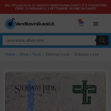
Vai
DAL 29 LUGLIO AL 31 AGOSTO VENDITAVINILIUSATI.IT È CHIUSO PER
FERIE. CI VEDIAMO IL 1 SETTEMBRE. BUONE VACANZE!
al
contenuto
0
Carrello
Ricerca
prodotti
Home
»
Shop
»
Rock
»
Sideway Look – Sideway Look