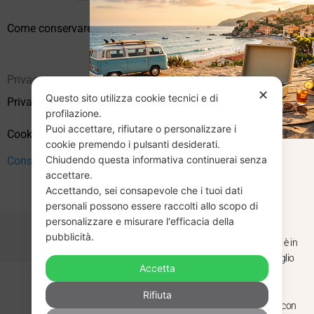
Come conservare correttamente i vinili usati
Privacy
✕
Questo sito utilizza cookie tecnici e di
Privacy Policy
profilazione.
Puoi accettare, rifiutare o personalizzare i
Cookie Policy (UE)
cookie premendo i pulsanti desiderati.
Chiudendo questa informativa continuerai senza
Consenso
CHIUSURA
accettare.
Accettando, sei consapevole che i tuoi dati
ESTIVA
personali possono essere raccolti allo scopo di
personalizzare e misurare l'efficacia della
pubblicità.
Dal 29 luglio al 31 agosto venditaviniliusati.it è in
pausa estiva. Gli ordini ricevuti entro il 29 luglio
Accetta
saranno spediti regolarmente.
Copyright © 2026 Vendita Vinili Usati | P.IVA 12240940960
Rifiuta
Made with
by
Next
WebStudio
Torniamo il 1 settembre, pronti a riprendere con