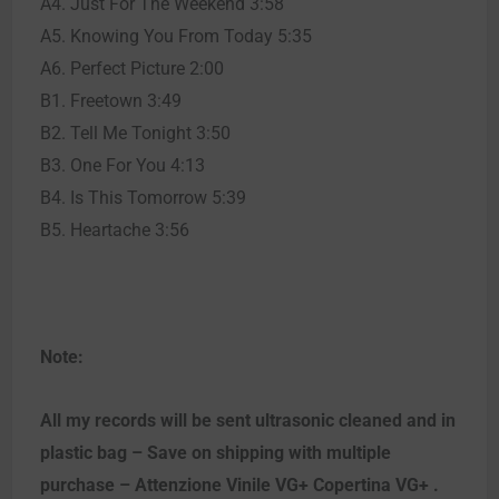
A4. Just For The Weekend 3:58
A5. Knowing You From Today 5:35
A6. Perfect Picture 2:00
B1. Freetown 3:49
B2. Tell Me Tonight 3:50
B3. One For You 4:13
B4. Is This Tomorrow 5:39
B5. Heartache 3:56
Note:
All my records will be sent ultrasonic cleaned and in
plastic bag – Save on shipping with multiple
purchase – Attenzione Vinile VG+ Copertina VG+ .