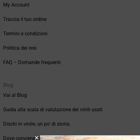
My Account
Traccia il tuo ordine
Termini e condizioni
Politica dei resi
FAQ – Domande frequenti
Blog
Vai al Blog
Guida alla scala di valutazione dei vinili usati
Dischi in vinile, un po’ di storia.
Dove conviene comprare vinili online?