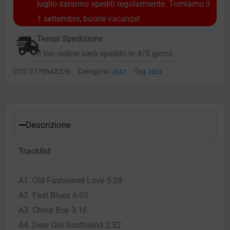
luglio saranno spediti regolarmente. Torniamo il
1 settembre, buone vacanze!
Tempi Spedizione
Il tuo ordine sarà spedito in 4/5 giorni
COD
2178643226
Categoria
Jazz
Tag
Jazz
Descrizione
Tracklist
A1. Old Fashioned Love 5:28
A2. Fast Blues 6:03
A3. China Boy 3:16
A4. Dear Old Southland 2:52