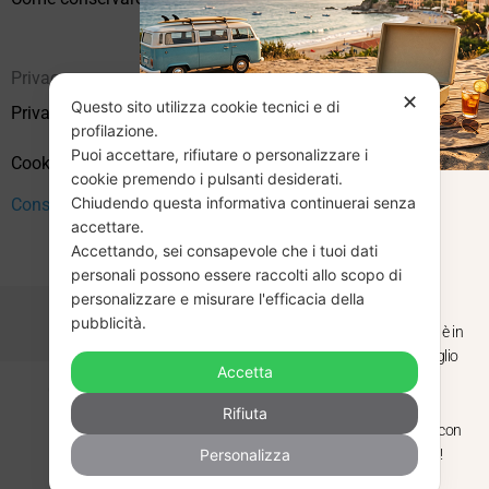
Privacy
✕
Questo sito utilizza cookie tecnici e di
Privacy Policy
profilazione.
Puoi accettare, rifiutare o personalizzare i
Cookie Policy (UE)
cookie premendo i pulsanti desiderati.
Chiudendo questa informativa continuerai senza
Consenso
CHIUSURA
accettare.
Accettando, sei consapevole che i tuoi dati
ESTIVA
personali possono essere raccolti allo scopo di
personalizzare e misurare l'efficacia della
pubblicità.
Dal 29 luglio al 31 agosto venditaviniliusati.it è in
pausa estiva. Gli ordini ricevuti entro il 29 luglio
Accetta
saranno spediti regolarmente.
Copyright © 2026 Vendita Vinili Usati | P.IVA 12240940960
Rifiuta
Made with
by
Next
WebStudio
Torniamo il 1 settembre, pronti a riprendere con
Personalizza
nuovi arrivi. Buona estate e buon ascolto!