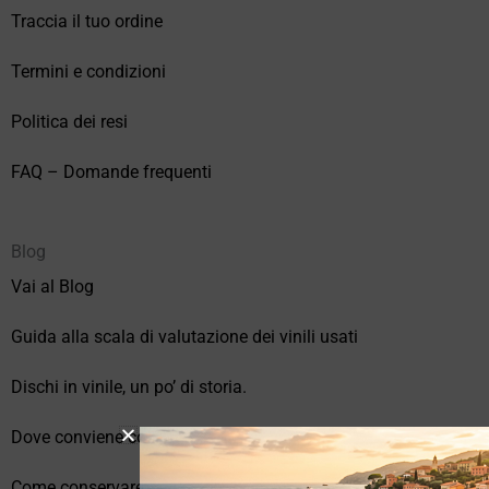
Traccia il tuo ordine
Termini e condizioni
Politica dei resi
FAQ – Domande frequenti
Blog
Vai al Blog
Guida alla scala di valutazione dei vinili usati
Dischi in vinile, un po’ di storia.
Dove conviene comprare vinili online?
Come conservare correttamente i vinili usati