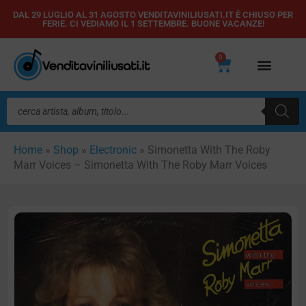
Vai
DAL 29 LUGLIO AL 31 AGOSTO VENDITAVINILIUSATI.IT È CHIUSO PER
FERIE. CI VEDIAMO IL 1 SETTEMBRE. BUONE VACANZE!
al
contenuto
0
Carrello
Ricerca
prodotti
Home
»
Shop
»
Electronic
»
Simonetta With The Roby
Marr Voices – Simonetta With The Roby Marr Voices