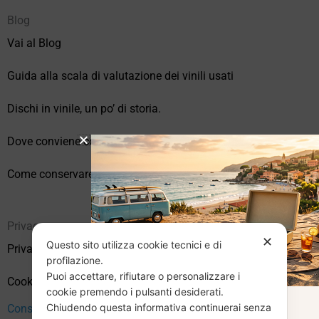
Blog
Vai al Blog
Guida alla scala di valutazione dei vinili usati
Dischi in vinile, un po’ di storia.
Dove conviene comprare vinili online?
Come conservare correttamente i vinili usati
Privacy
✕
Questo sito utilizza cookie tecnici e di
Privacy Policy
profilazione.
Puoi accettare, rifiutare o personalizzare i
Cookie Policy (UE)
cookie premendo i pulsanti desiderati.
Chiudendo questa informativa continuerai senza
Consenso