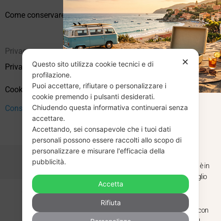
Come conservare correttamente i vinili usati
Privacy
✕
Questo sito utilizza cookie tecnici e di
Privacy Policy
profilazione.
Puoi accettare, rifiutare o personalizzare i
Cookie Policy (UE)
cookie premendo i pulsanti desiderati.
Chiudendo questa informativa continuerai senza
Consenso
CHIUSURA
accettare.
Accettando, sei consapevole che i tuoi dati
ESTIVA
personali possono essere raccolti allo scopo di
personalizzare e misurare l'efficacia della
pubblicità.
Dal 29 luglio al 31 agosto venditaviniliusati.it è in
pausa estiva. Gli ordini ricevuti entro il 29 luglio
Accetta
saranno spediti regolarmente.
Copyright © 2026 Vendita Vinili Usati | P.IVA 12240940960
Rifiuta
Made with
by
Next
WebStudio
Torniamo il 1 settembre, pronti a riprendere con