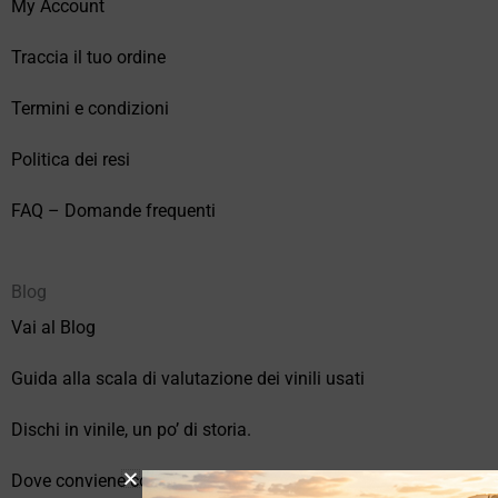
My Account
Traccia il tuo ordine
Termini e condizioni
Politica dei resi
FAQ – Domande frequenti
Blog
Vai al Blog
Guida alla scala di valutazione dei vinili usati
Dischi in vinile, un po’ di storia.
Dove conviene comprare vinili online?