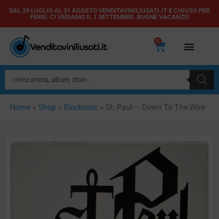
Vai
DAL 29 LUGLIO AL 31 AGOSTO VENDITAVINILIUSATI.IT È CHIUSO PER
FERIE. CI VEDIAMO IL 1 SETTEMBRE. BUONE VACANZE!
al
contenuto
0
Carrello
Ricerca
prodotti
Home
»
Shop
»
Electronic
»
St. Paul – Down To The Wire