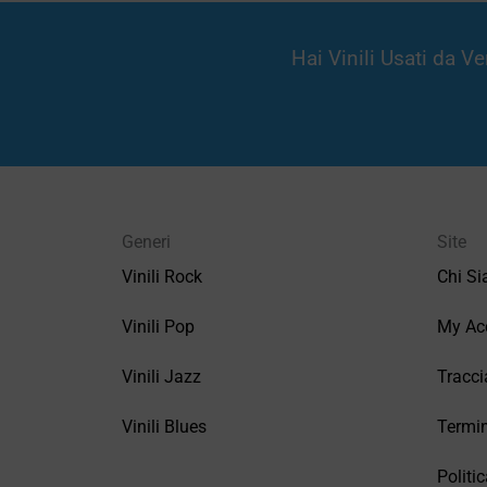
Hai Vinili Usati da 
Generi
Site
Vinili Rock
Chi S
Vinili Pop
My Ac
Vinili Jazz
Tracci
Vinili Blues
Termin
Politic