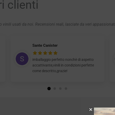
 clienti
 vinili usati da noi. Recensioni reali, lasciate da veri appassionat
Sante Canister
imballaggio perfetto nonchè di aspetto
accattivante,vinili in condizioni perfette
come descritto,grazie!