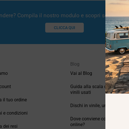
Vendere? Compila il nostro modulo e scopri se potremm
CLICCA QUI
Blog
iamo
Vai al Blog
count
Guida alla scala di valutazio
vinili usati
a il tuo ordine
Dischi in vinile, un po’ di stori
i e condizioni
Dove conviene comprare vinil
online?
a dei resi