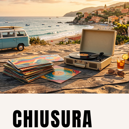
o essere interessati!
Privacy
Privacy Policy
ne dei
Cookie Policy (UE)
Consenso
a.
CHIUSURA
i