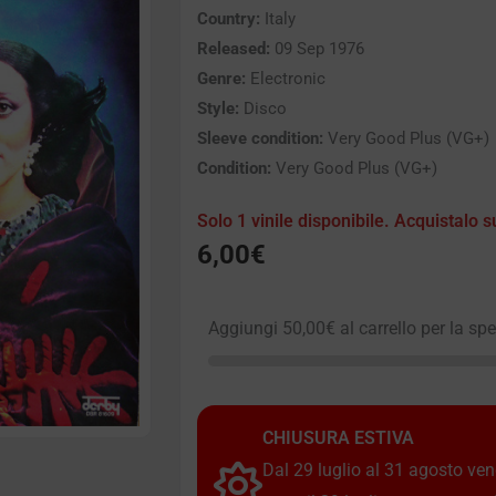
Country:
Italy
Released:
09 Sep 1976
Genre:
Electronic
Style:
Disco
Sleeve condition:
Very Good Plus (VG+)
Condition:
Very Good Plus (VG+)
Solo 1 vinile disponibile. Acquistalo s
6,00
€
Aggiungi
50,00
€
al carrello per la sp
CHIUSURA ESTIVA
Dal 29 luglio al 31 agosto vendi