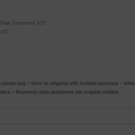
s Than Tomorrow) 3:57
6:07
n plastic bag – Save on shipping with multiple purchase – Atten
astica – Risparmia sulla spedizione con acquisti multipli.