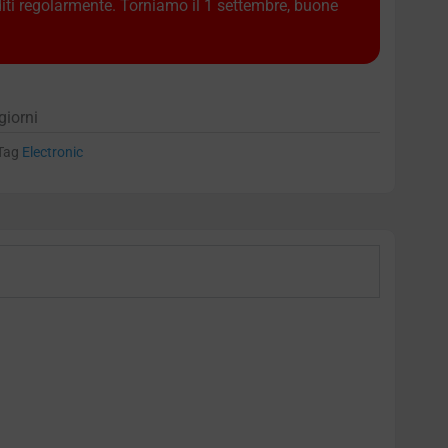
diti regolarmente. Torniamo il 1 settembre, buone
giorni
Tag
Electronic