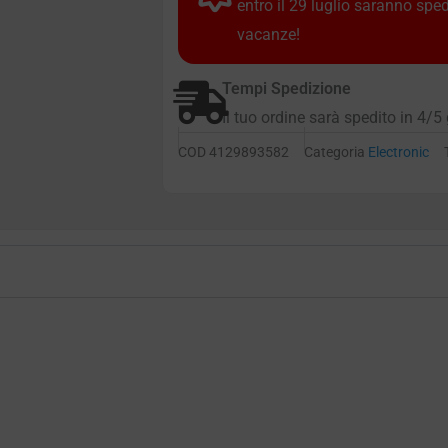
entro il 29 luglio saranno spe
vacanze!
Tempi Spedizione
Il tuo ordine sarà spedito in 4/5 
COD
4129893582
Categoria
Electronic