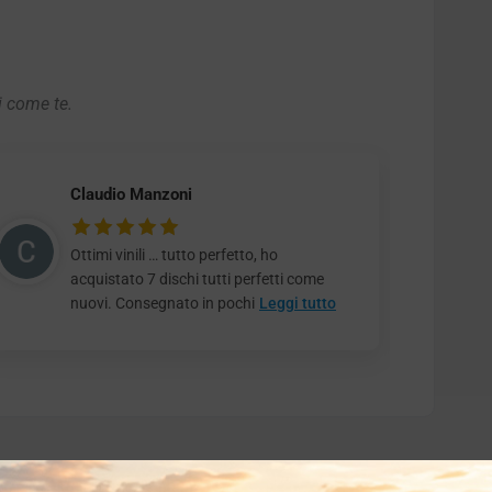
i come te.
Claudio Manzoni
Ottimi vinili … tutto perfetto, ho
acquistato 7 dischi tutti perfetti come
nuovi. Consegnato in pochi
Leggi tutto