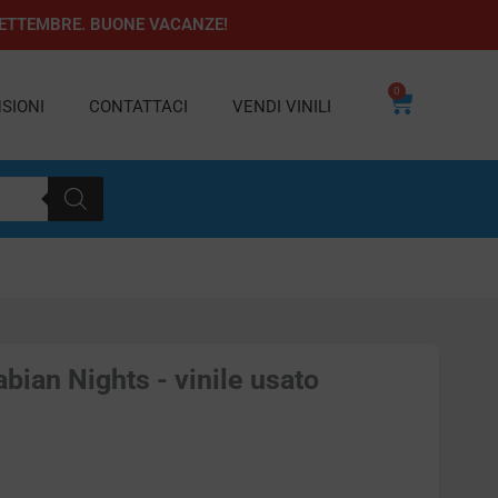
1 SETTEMBRE. BUONE VACANZE!
0
Carrello
SIONI
CONTATTACI
VENDI VINILI
bian Nights - vinile usato