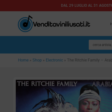
Vai
DAL 29 LUGLIO AL 31 AGOSTO
al
contenuto
Ricerca
prodotti
Home
»
Shop
»
Electronic
»
The Ritchie Family – Ara