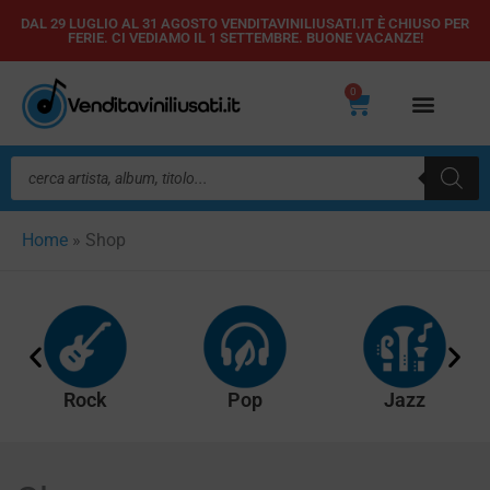
Vai
DAL 29 LUGLIO AL 31 AGOSTO VENDITAVINILIUSATI.IT È CHIUSO PER
FERIE. CI VEDIAMO IL 1 SETTEMBRE. BUONE VACANZE!
al
contenuto
0
Carrello
Ricerca
prodotti
Home
»
Shop
Rock
Pop
Jazz