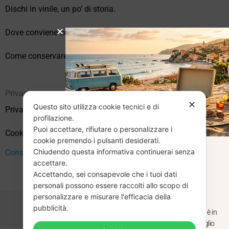
Dischi in vinile, un po’ di storia.
Dove conviene comprare vinili online?
Come conservare correttamente i vinili usati
Privacy
✕
Questo sito utilizza cookie tecnici e di
Privacy Policy
profilazione.
Puoi accettare, rifiutare o personalizzare i
Cookie Policy (UE)
cookie premendo i pulsanti desiderati.
Chiudendo questa informativa continuerai senza
CHIUSURA
Consenso
accettare.
Accettando, sei consapevole che i tuoi dati
ESTIVA
personali possono essere raccolti allo scopo di
personalizzare e misurare l'efficacia della
pubblicità.
Dal 29 luglio al 31 agosto venditaviniliusati.it è in
pausa estiva. Gli ordini ricevuti entro il 29 luglio