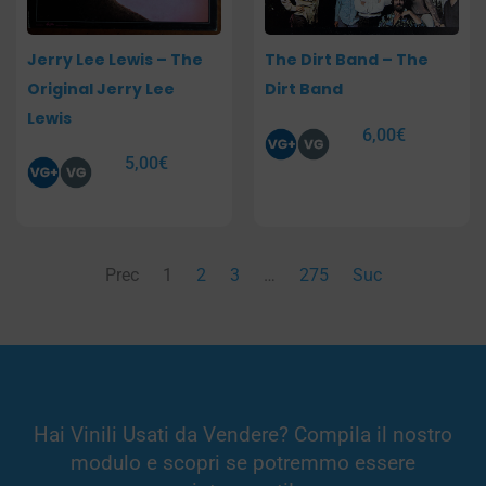
Jerry Lee Lewis – The
The Dirt Band – The
Original Jerry Lee
Dirt Band
Lewis
6,00
€
5,00
€
Prec
1
2
3
…
275
Suc
Hai Vinili Usati da Vendere? Compila il nostro
modulo e scopri se potremmo essere