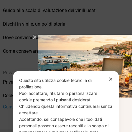
Guida alla scala di valutazione dei vinili usati
Dischi in vinile, un po’ di storia.
Dove conviene comprare vinili online?
Come conservare correttamente i vinili usati
Privacy
✕
Questo sito utilizza cookie tecnici e di
Privacy Policy
profilazione.
Puoi accettare, rifiutare o personalizzare i
Cookie Policy (UE)
cookie premendo i pulsanti desiderati.
Chiudendo questa informativa continuerai senza
CHIUSURA
Consenso
accettare.
Accettando, sei consapevole che i tuoi dati
ESTIVA
personali possono essere raccolti allo scopo di