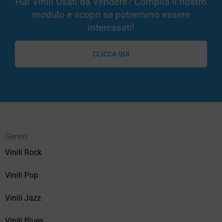
Hai Vinili Usati da Vendere? Compila il nostro
modulo e scopri se potremmo essere
interessati!
CLICCA QUI
Generi
Vinili Rock
Vinili Pop
Vinili Jazz
Vinili Blues