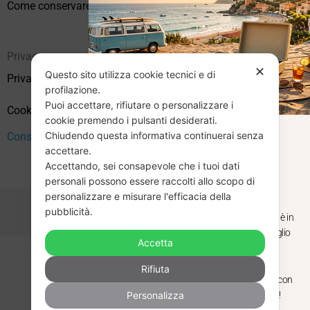
Come conservare correttamente i vinili usati
Privacy
✕
Questo sito utilizza cookie tecnici e di
Privacy Policy
profilazione.
Puoi accettare, rifiutare o personalizzare i
Cookie Policy (UE)
cookie premendo i pulsanti desiderati.
Chiudendo questa informativa continuerai senza
CHIUSURA
Consenso
accettare.
Accettando, sei consapevole che i tuoi dati
ESTIVA
personali possono essere raccolti allo scopo di
personalizzare e misurare l'efficacia della
pubblicità.
Dal 29 luglio al 31 agosto venditaviniliusati.it è in
pausa estiva. Gli ordini ricevuti entro il 29 luglio
Accetta
saranno spediti regolarmente.
Copyright © 2026 Vendita Vinili Usati | P.IVA 12240940960
Rifiuta
Made with
by
Next
WebStudio
Torniamo il 1 settembre, pronti a riprendere con
Personalizza
nuovi arrivi. Buona estate e buon ascolto!