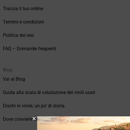
Traccia il tuo ordine
Termini e condizioni
Politica dei resi
FAQ – Domande frequenti
Blog
Vai al Blog
Guida alla scala di valutazione dei vinili usati
Dischi in vinile, un po’ di storia.
Dove conviene comprare vinili online?