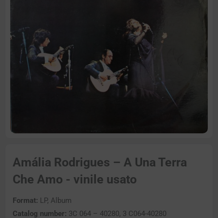
Amália Rodrigues – A Una Terra
Che Amo - vinile usato
Format:
LP, Album
Catalog number:
3C 064 – 40280, 3 C064-40280