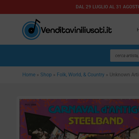
Vai
DAL 29 LUGLIO AL 31 AGOSTO
al
contenuto
Ricerca
prodotti
Home
»
Shop
»
Folk, World, & Country
»
Unknown Artis