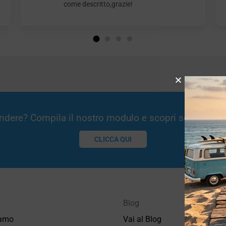
come descritto,grazie!
Vendere? Compila il nostro modulo e scopri se potremm
CLICCA QUI
Blog
iamo
Vai al Blog