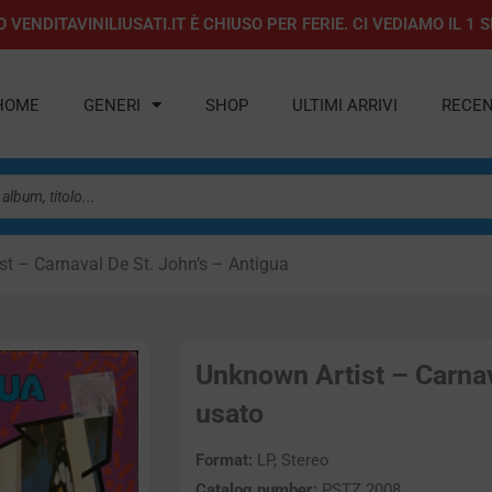
 VENDITAVINILIUSATI.IT È CHIUSO PER FERIE. CI VEDIAMO IL 
HOME
GENERI
SHOP
ULTIMI ARRIVI
RECEN
t – Carnaval De St. John’s – Antigua
Unknown Artist – Carnava
usato
Format:
LP, Stereo
Catalog number:
PSTZ 2008