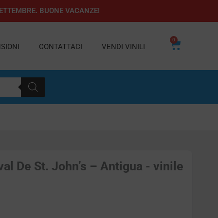
1 SETTEMBRE. BUONE VACANZE!
0
Carrello
SIONI
CONTATTACI
VENDI VINILI
l De St. John’s – Antigua - vinile