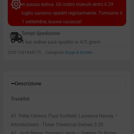
in pausa estiva. Gli ordini ricevuti entro il 29
luglio saranno spediti regolarmente. Torniamo il
1 settembre, buone vacanze!
Tempi Spedizione
Il tuo ordine sarà spedito in 4/5 giorni
COD
1291544175
Categoria
Stage & Screen
Descrizione
Tracklist
A1. Peter Ustinov, Paul Scofield, Laurence Harvey –
Introductions : Three Theatrical Dames 5:20
A2. Jack Benny, Yvonne Larvin – Getting To Know