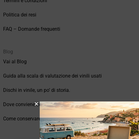
Termini e condizioni
Politica dei resi
FAQ – Domande frequenti
Blog
Vai al Blog
Guida alla scala di valutazione dei vinili usati
Dischi in vinile, un po’ di storia.
Dove conviene comprare vinili online?
Come conservare correttamente i vinili usati