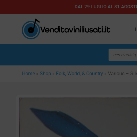
Vai
DAL 29 LUGLIO AL 31 AGOSTO
al
contenuto
Ricerca
prodotti
Home
»
Shop
»
Folk, World, & Country
»
Various – Sil