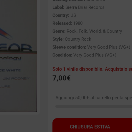
Label:
Sierra Briar Records
Country:
US
Released:
1980
Genre:
Rock, Folk, World, & Country
Style:
Country Rock
Sleeve condition:
Very Good Plus (VG+)
Condition:
Very Good Plus (VG+)
Solo 1 vinile disponibile. Acquistalo s
7,00
€
Aggiungi
50,00
€
al carrello per la sp
CHIUSURA ESTIVA