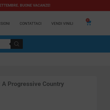
1 SETTEMBRE. BUONE VACANZE!
0
Carrello
SIONI
CONTATTACI
VENDI VINILI
: A Progressive Country