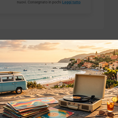
nuovi. Consegnato in pochi
Leggi tutto
o essere interessati!
Privacy
Privacy Policy