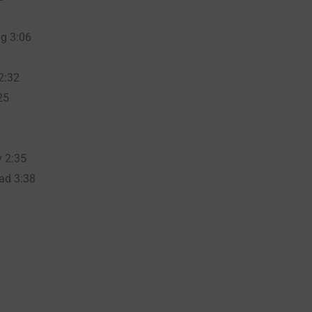
g 3:06
2:32
25
y 2:35
ad 3:38