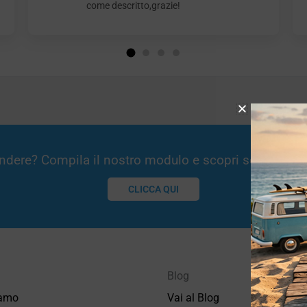
come descritto,grazie!
Vendere? Compila il nostro modulo e scopri se potremm
CLICCA QUI
Blog
iamo
Vai al Blog