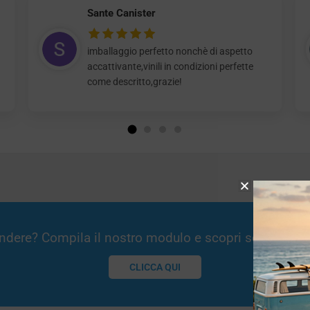
Sante Canister
imballaggio perfetto nonchè di aspetto
accattivante,vinili in condizioni perfette
come descritto,grazie!
Vendere? Compila il nostro modulo e scopri se potremm
CLICCA QUI