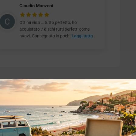
Claudio Manzoni
Ottimi vinili … tutto perfetto, ho
acquistato 7 dischi tutti perfetti come
nuovi. Consegnato in pochi
Leggi tutto
o essere interessati!