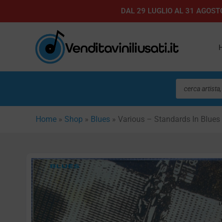
Vai
DAL 29 LUGLIO AL 31 AGOSTO
al
contenuto
Ricerca
prodotti
Home
»
Shop
»
Blues
»
Various – Standards In Blues