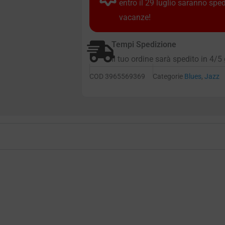
entro il 29 luglio saranno spe
vacanze!
Tempi Spedizione
Il tuo ordine sarà spedito in 4/5 
COD
3965569369
Categorie
Blues
,
Jazz