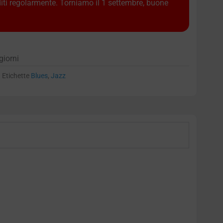
diti regolarmente. Torniamo il 1 settembre, buone
giorni
Etichette
Blues
,
Jazz