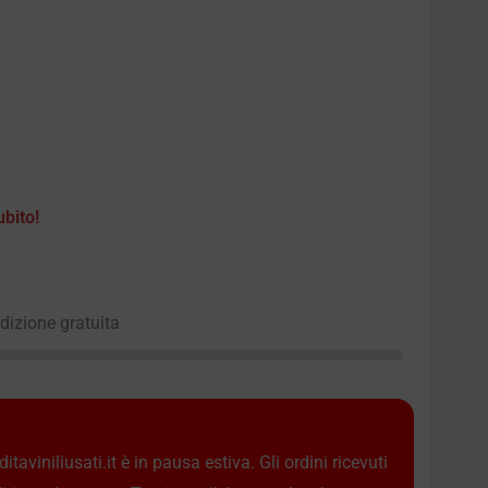
ubito!
edizione gratuita
taviniliusati.it è in pausa estiva. Gli ordini ricevuti