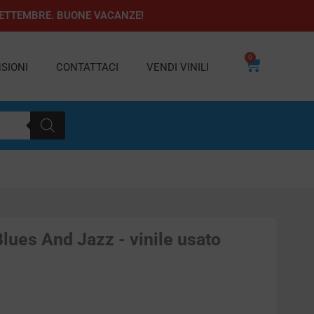
1 SETTEMBRE. BUONE VACANZE!
0
Carrello
SIONI
CONTATTACI
VENDI VINILI
lues And Jazz - vinile usato