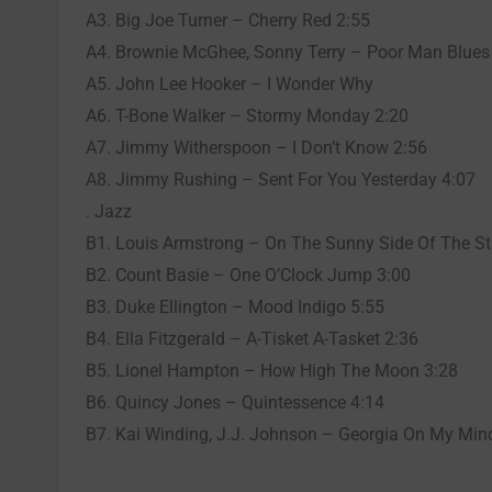
A3. Big Joe Turner – Cherry Red 2:55
A4. Brownie McGhee, Sonny Terry – Poor Man Blues
A5. John Lee Hooker – I Wonder Why
A6. T-Bone Walker – Stormy Monday 2:20
A7. Jimmy Witherspoon – I Don’t Know 2:56
A8. Jimmy Rushing – Sent For You Yesterday 4:07
. Jazz
B1. Louis Armstrong – On The Sunny Side Of The St
B2. Count Basie – One O’Clock Jump 3:00
B3. Duke Ellington – Mood Indigo 5:55
B4. Ella Fitzgerald – A-Tisket A-Tasket 2:36
B5. Lionel Hampton – How High The Moon 3:28
B6. Quincy Jones – Quintessence 4:14
B7. Kai Winding, J.J. Johnson – Georgia On My Min