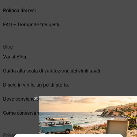
Politica dei resi
FAQ – Domande frequenti
Blog
Vai al Blog
Guida alla scala di valutazione dei vinili usati
Dischi in vinile, un po’ di storia.
Dove conviene comprare vinili online?
Come conservare correttamente i vinili usati
Privacy