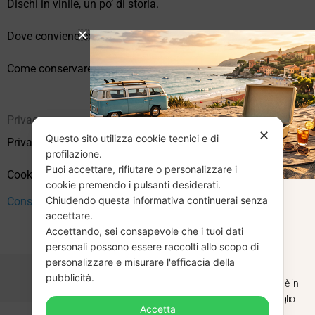
Dischi in vinile, un po’ di storia.
Dove conviene comprare vinili online?
Come conservare correttamente i vinili usati
Privacy
✕
Questo sito utilizza cookie tecnici e di
Privacy Policy
profilazione.
Puoi accettare, rifiutare o personalizzare i
Cookie Policy (UE)
cookie premendo i pulsanti desiderati.
Chiudendo questa informativa continuerai senza
Consenso
CHIUSURA
accettare.
Accettando, sei consapevole che i tuoi dati
ESTIVA
personali possono essere raccolti allo scopo di
personalizzare e misurare l'efficacia della
pubblicità.
Dal 29 luglio al 31 agosto venditaviniliusati.it è in
pausa estiva. Gli ordini ricevuti entro il 29 luglio
Accetta
saranno spediti regolarmente.