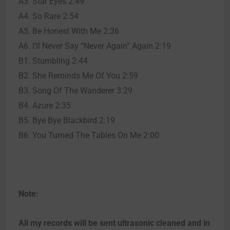
A3. Star Eyes 2:49
A4. So Rare 2:54
A5. Be Honest With Me 2:36
A6. I’ll Never Say “Never Again” Again 2:19
B1. Stumbling 2:44
B2. She Reminds Me Of You 2:59
B3. Song Of The Wanderer 3:29
B4. Azure 2:35
B5. Bye Bye Blackbird 2:19
B6. You Turned The Tables On Me 2:00
Note:
All my records will be sent ultrasonic cleaned and in