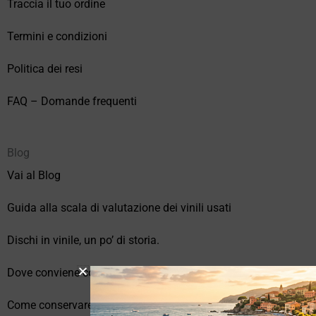
Traccia il tuo ordine
Termini e condizioni
Politica dei resi
FAQ – Domande frequenti
Blog
Vai al Blog
Guida alla scala di valutazione dei vinili usati
Dischi in vinile, un po’ di storia.
Dove conviene comprare vinili online?
Come conservare correttamente i vinili usati