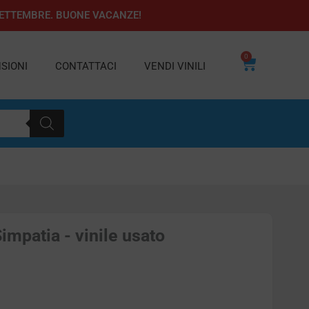
1 SETTEMBRE. BUONE VACANZE!
0
Carrello
SIONI
CONTATTACI
VENDI VINILI
impatia - vinile usato