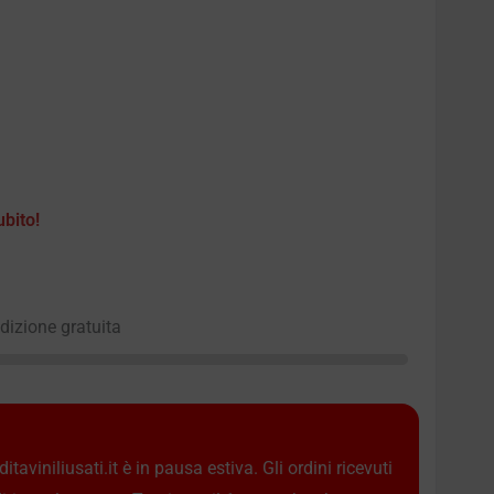
ubito!
edizione gratuita
taviniliusati.it è in pausa estiva. Gli ordini ricevuti