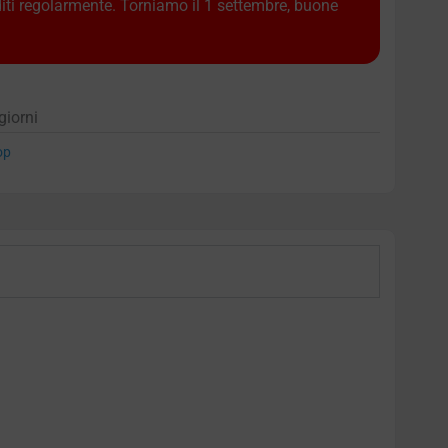
diti regolarmente. Torniamo il 1 settembre, buone
giorni
op