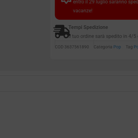
entro il 29 luglio saranno spe
vacanze!
Tempi Spedizione
Il tuo ordine sarà spedito in 4/5 
COD
3637561890
Categoria
Pop
Tag
P