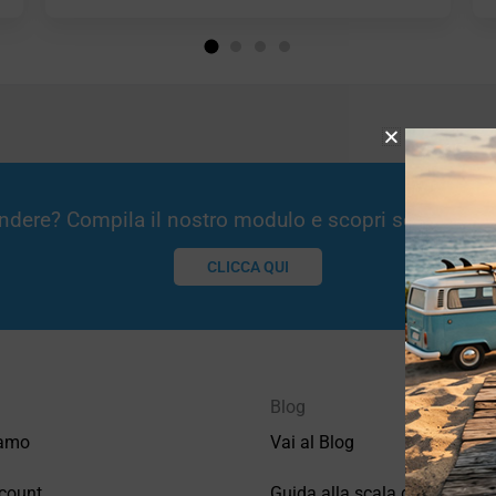
Vendere? Compila il nostro modulo e scopri se potremm
CLICCA QUI
Blog
iamo
Vai al Blog
count
Guida alla scala di valutazio