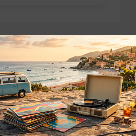
o essere interessati!
Privacy
Privacy Policy
ne dei
Cookie Policy (UE)