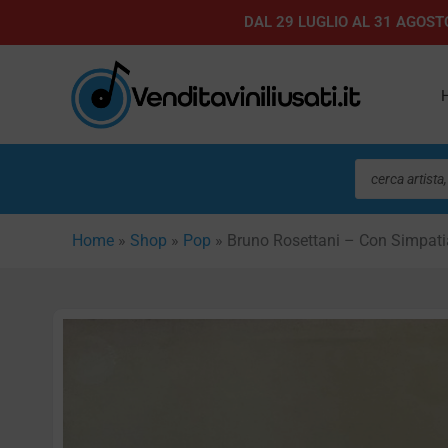
Vai
DAL 29 LUGLIO AL 31 AGOSTO
al
contenuto
Ricerca
prodotti
Home
»
Shop
»
Pop
»
Bruno Rosettani – Con Simpati