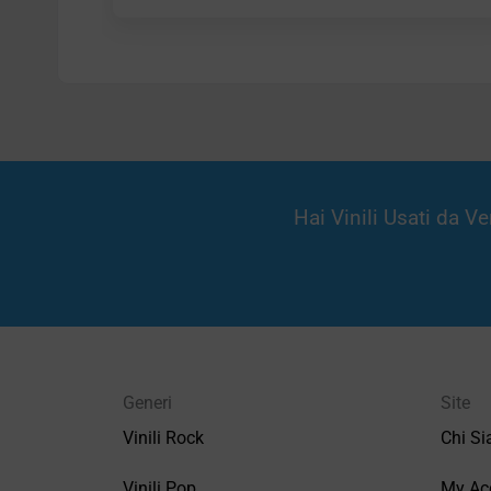
Hai Vinili Usati da 
Generi
Site
Vinili Rock
Chi S
Vinili Pop
My Ac