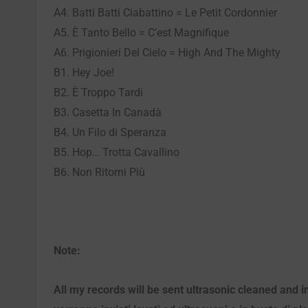
A4. Batti Batti Ciabattino = Le Petit Cordonnier
A5. È Tanto Bello = C’est Magnifique
A6. Prigionieri Del Cielo = High And The Mighty
B1. Hey Joe!
B2. È Troppo Tardi
B3. Casetta In Canadà
B4. Un Filo di Speranza
B5. Hop… Trotta Cavallino
B6. Non Ritorni Più
Note:
All my records will be sent ultrasonic cleaned and i