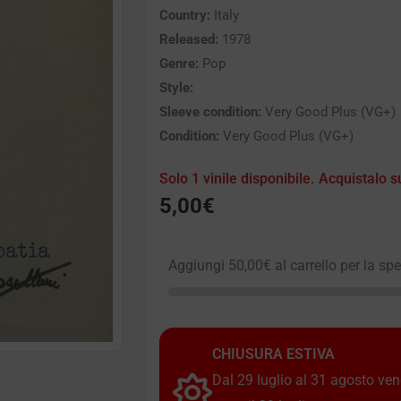
Country:
Italy
Released:
1978
Genre:
Pop
Style:
Sleeve condition:
Very Good Plus (VG+)
Condition:
Very Good Plus (VG+)
Solo 1 vinile disponibile. Acquistalo s
5,00
€
Aggiungi
50,00
€
al carrello per la sp
CHIUSURA ESTIVA
Dal 29 luglio al 31 agosto vendi